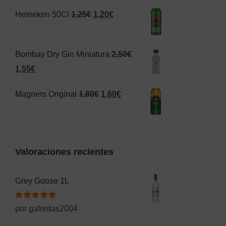
original
actual
El
El
Heineken 50Cl
1,25
€
1,20
€
era:
es:
precio
precio
1,50€.
1,00€.
original
actual
Bombay Dry Gin Miniatura
2,50
€
era:
es:
El
El
1,55
€
1,25€.
1,20€.
precio
precio
El
El
Magners Original
1,80
€
1,60
€
original
actual
precio
precio
era:
es:
original
actual
2,50€.
1,55€.
era:
es:
Valoraciones recientes
1,80€.
1,60€.
Grey Goose 1L
Valorado
por gafreitas2004
con
5
de 5