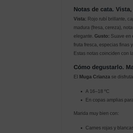
Notas de cata. Vista,
Vista:
Rojo rubí brillante, c
madura (fresa, cereza), nota
elegante.
Gusto:
Suave en e
fruta fresca, especias finas
Estas notas coinciden con la
Cómo degustarlo. Ma
El
Muga Crianza
se disfrut
A 16–18 ºC
En copas amplias para
Marida muy bien con:
Carnes rojas y blancas 