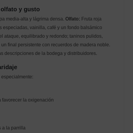
 olfato y gusto
apa media‑alta y lágrima densa.
Olfato:
Fruta roja
s especiadas, vainilla, café y un fondo balsámico
l ataque, equilibrado y redondo; taninos pulidos,
 y un final persistente con recuerdos de madera noble.
s descripciones de la bodega y distribuidores.
ridaje
a especialmente:
 favorecer la oxigenación
a la parrilla