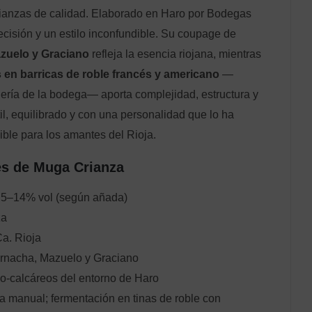
crianzas de calidad. Elaborado en Haro por Bodegas
ecisión y un estilo inconfundible. Su coupage de
azuelo y Graciano
refleja la esencia riojana, mientras
 en barricas de roble francés y americano
—
elería de la bodega— aporta complejidad, estructura y
il, equilibrado y con una personalidad que lo ha
ible para los amantes del Rioja.
es de Muga Crianza
5–14% vol (según añada)
za
a. Rioja
rnacha, Mazuelo y Graciano
lo‑calcáreos del entorno de Haro
 manual; fermentación en tinas de roble con