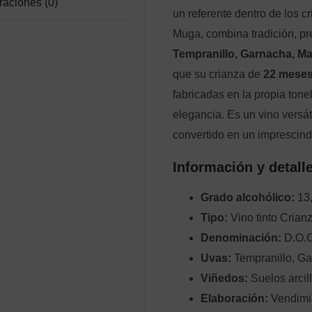
raciones (0)
un referente dentro de los 
Muga, combina tradición, pr
Tempranillo, Garnacha, M
que su crianza de
22 meses
fabricadas en la propia ton
elegancia. Es un vino versát
convertido en un imprescind
Información y detall
Grado alcohólico:
13,
Tipo:
Vino tinto Crian
Denominación:
D.O.C
Uvas:
Tempranillo, Ga
Viñedos:
Suelos arcil
Elaboración:
Vendimia