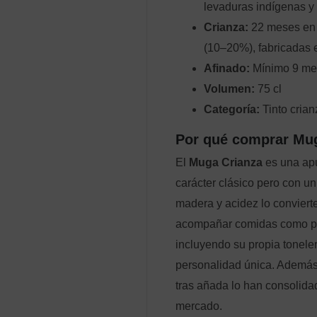
levaduras indígenas y 
Crianza:
22 meses en 
(10–20%), fabricadas 
Afinado:
Mínimo 9 mes
Volumen:
75 cl
Categoría:
Tinto cria
Por qué comprar Mu
El
Muga Crianza
es una apu
carácter clásico pero con un e
madera y acidez lo convierte
acompañar comidas como par
incluyendo su propia tonele
personalidad única. Además
tras añada lo han consolid
mercado.