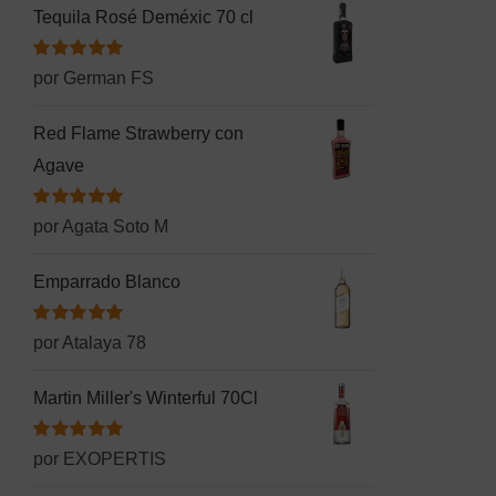
Tequila Rosé Deméxic 70 cl
Valorado
por German FS
con
5
de 5
Red Flame Strawberry con
Agave
Valorado
por Agata Soto M
con
5
de 5
Emparrado Blanco
Valorado
por Atalaya 78
con
5
de 5
Martin Miller's Winterful 70Cl
Valorado
por EXOPERTIS
con
5
de 5