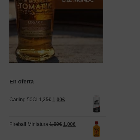
En oferta
El
El
Carling 50Cl
1,25
€
1,00
€
precio
precio
original
actual
El
El
Fireball Miniatura
1,50
€
1,00
€
era:
es:
precio
precio
1,25€.
1,00€.