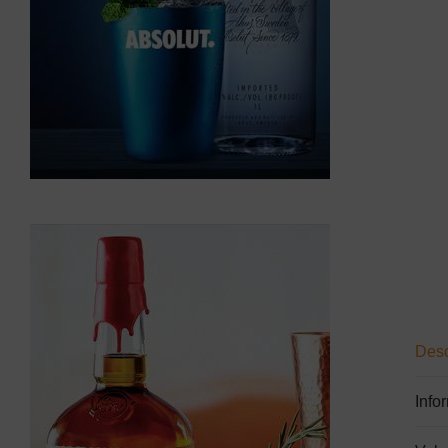
Desc
Info