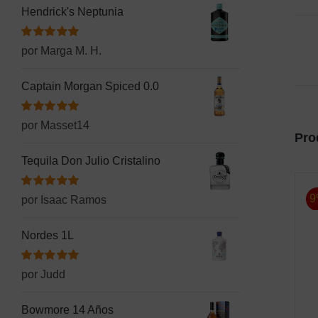
Hendrick's Neptunia
Valorado
por Marga M. H.
con
5
de 5
Captain Morgan Spiced 0.0
Valorado
por Masset14
con
5
de 5
Pro
Tequila Don Julio Cristalino
Valorado
9
por Isaac Ramos
con
5
de 5
Nordes 1L
Valorado
por Judd
con
5
de 5
Bowmore 14 Años