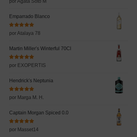
por Agata Soto M
con
5
de 5
Emparrado Blanco
Valorado
por Atalaya 78
con
5
de 5
Martin Miller's Winterful 70Cl
Valorado
por EXOPERTIS
con
5
de 5
Hendrick's Neptunia
Valorado
por Marga M. H.
con
5
de 5
Captain Morgan Spiced 0.0
Valorado
por Masset14
con
5
de 5