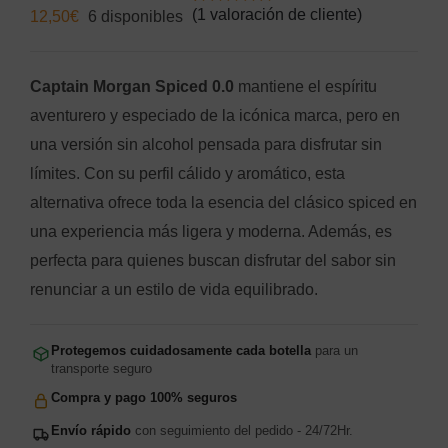
(
1
valoración de cliente)
12,50
€
6 disponibles
Valorado
1
con
5.00
de 5
en base a
valoración de
un cliente
Captain Morgan Spiced 0.0
mantiene el espíritu
aventurero y especiado de la icónica marca, pero en
una versión sin alcohol pensada para disfrutar sin
límites. Con su perfil cálido y aromático, esta
alternativa ofrece toda la esencia del clásico spiced en
una experiencia más ligera y moderna. Además, es
perfecta para quienes buscan disfrutar del sabor sin
renunciar a un estilo de vida equilibrado.
Protegemos cuidadosamente cada botella
para un
transporte seguro
Compra y pago 100% seguros
Envío rápido
con seguimiento del pedido - 24/72Hr.