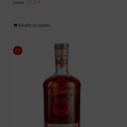
El
El
20,50
€
22,61
€
precio
precio
original
actual
Añadir al carrito
era:
es:
22,61€.
20,50€.
2%