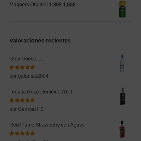
El
El
Magners Original
1,80
€
1,60
€
era:
es:
precio
precio
2,50€.
1,55€.
original
actual
era:
es:
Valoraciones recientes
1,80€.
1,60€.
Grey Goose 1L
Valorado
por gafreitas2004
con
5
de 5
Tequila Rosé Deméxic 70 cl
Valorado
por German FS
con
5
de 5
Red Flame Strawberry con Agave
Valorado