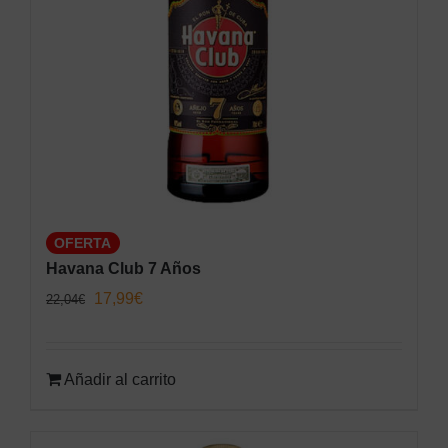
OFERTA
Havana Club 7 Años
El
El
17,99
€
22,04
€
precio
precio
original
actual
Añadir al carrito
era:
es:
22,04€.
17,99€.