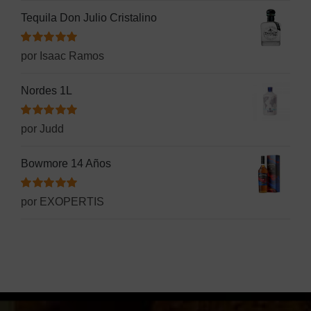
Tequila Don Julio Cristalino
Valorado
por Isaac Ramos
con
5
de 5
Nordes 1L
Valorado
por Judd
con
5
de 5
Bowmore 14 Años
Valorado
por EXOPERTIS
con
5
de 5