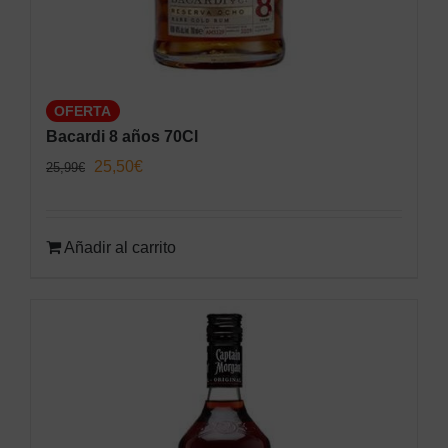
OFERTA
Bacardi 8 años 70Cl
El
El
25,50
€
25,99
€
precio
precio
original
actual
Añadir al carrito
era:
es:
25,99€.
25,50€.