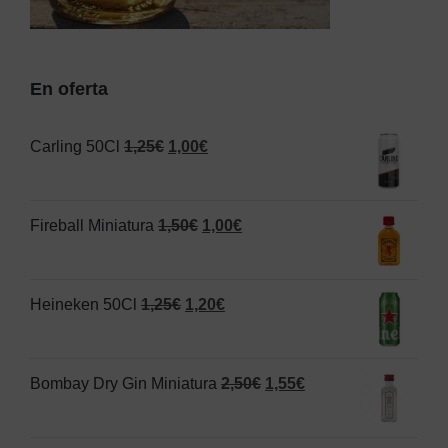
En oferta
El
El
Carling 50Cl
1,25
€
1,00
€
precio
precio
original
actual
El
El
Fireball Miniatura
1,50
€
1,00
€
era:
es:
precio
precio
1,25€.
1,00€.
original
actual
El
El
Heineken 50Cl
1,25
€
1,20
€
era:
es:
precio
precio
1,50€.
1,00€.
original
actual
El
El
Bombay Dry Gin Miniatura
2,50
€
1,55
€
era:
es:
precio
precio
1,25€.
1,20€.
original
actual