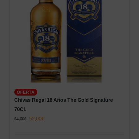
OFERTA
Chivas Regal 18 Años The Gold Signature
70Cl.
El
El
52,00
€
54,60
€
precio
precio
original
actual