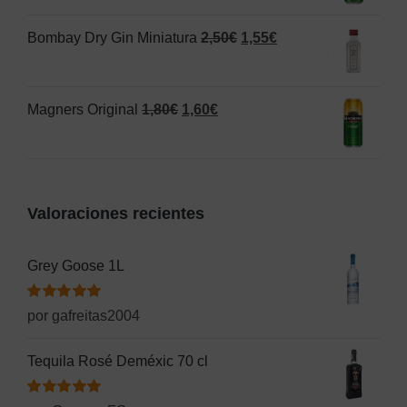
original
actual
El
El
Bombay Dry Gin Miniatura
2,50
€
1,55
€
era:
es:
precio
precio
1,25€.
1,20€.
original
actual
El
El
Magners Original
1,80
€
1,60
€
era:
es:
precio
precio
2,50€.
1,55€.
original
actual
era:
es:
Valoraciones recientes
1,80€.
1,60€.
Grey Goose 1L
Valorado
por gafreitas2004
con
5
de 5
Tequila Rosé Deméxic 70 cl