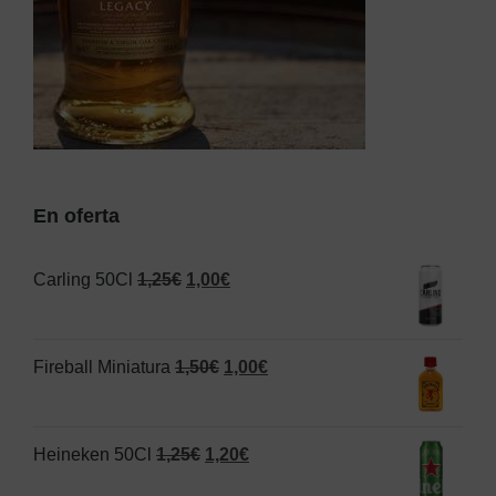
En oferta
El
El
Carling 50Cl
1,25
€
1,00
€
precio
precio
original
actual
El
El
Fireball Miniatura
1,50
€
1,00
€
era:
es:
precio
precio
1,25€.
1,00€.
original
actual
El
El
Heineken 50Cl
1,25
€
1,20
€
era:
es:
precio
precio
1,50€.
1,00€.