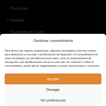
Privacidad
Cookies
Protección de Datos
Gestionar consentimiento
Para ofrecer las mejores experiencias, utilizamos tecnologías como las cookies
para almacenar y/o acceder a la información del dispositivo. El consentimiento de
estas tecnologías nos permitirá procesar datos como el comportamiento de
navegación o las identificaciones únicas en este sitio. No consentir o retirar el
consentimiento, puede afectar negativamente a ciertas características y funciones.
© Copyright 2026 | Bodega El Barril | Todos los derechos
Aceptar
reservados. |
Política de privacidad
|
Política de cookies
|
Aviso
legal
|
Cambio/Change
| Pago Seguro con cifrado SSL | Bodega El
Denegar
Barril recomienda un consumo responsable
Ver preferencias