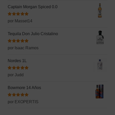
Captain Morgan Spiced 0.0
Valorado
por Masset14
con
5
de 5
Tequila Don Julio Cristalino
Valorado
por Isaac Ramos
con
5
de 5
Nordes 1L
Valorado
por Judd
con
5
de 5
Bowmore 14 Años
Valorado
por EXOPERTIS
con
5
de 5