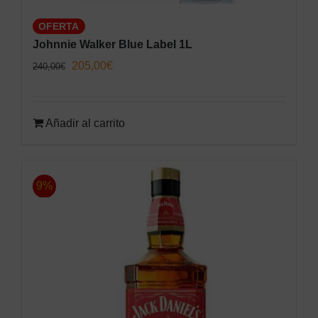
OFERTA
Johnnie Walker Blue Label 1L
El
El
205,00
€
240,00
€
precio
precio
original
actual
Añadir al carrito
era:
es:
240,00€.
205,00€.
9%