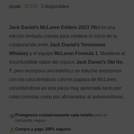
El
El
28,50
€
3 disponibles
29,99
€
precio
precio
original
actual
Jack Daniel’s McLaren Edition 2023 70cl
es una
era:
es:
edición limitada creada para celebrar el inicio de la
29,99€.
28,50€.
colaboración entre
Jack Daniel’s Tennessee
Whiskey
y el equipo
McLaren Formula 1
. Mantiene el
inconfundible sabor del clásico
Jack Daniel’s Old No.
7
, pero incorpora una botella y un estuche exclusivos
con los característicos colores papaya de McLaren,
convirtiéndose en una pieza muy apreciada tanto por
coleccionistas como por aficionados al automovilismo.
Protegemos cuidadosamente cada botella
para un
transporte seguro
Compra y pago 100% seguros