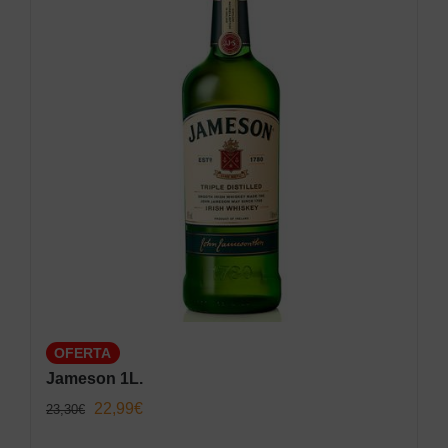
OFERTA
Jameson 1L.
El
El
22,99
€
23,30
€
precio
precio