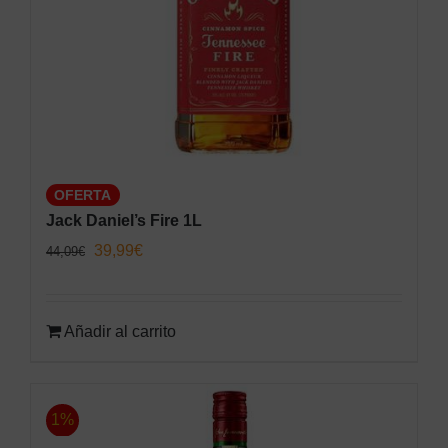
OFERTA
Jack Daniel’s Fire 1L
El
El
39,99
€
44,09
€
precio
precio
original
actual
Añadir al carrito
era:
es:
44,09€.
39,99€.
1%