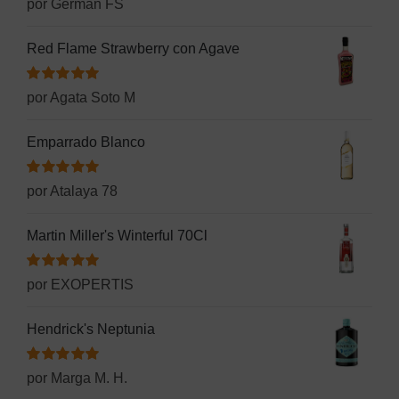
Valorado
por German FS
con
5
de 5
Red Flame Strawberry con Agave
Valorado
por Agata Soto M
con
5
de 5
Emparrado Blanco
Valorado
por Atalaya 78
con
5
de 5
Martin Miller's Winterful 70Cl
Valorado
por EXOPERTIS
con
5
de 5
Hendrick's Neptunia
Valorado
por Marga M. H.
con
5
de 5