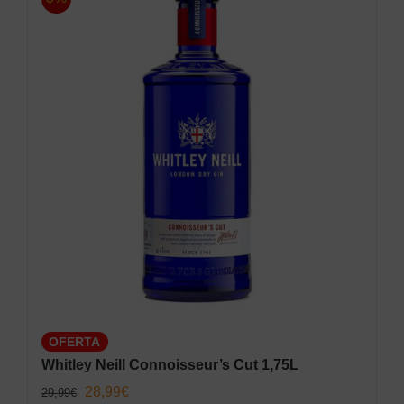
OFERTA
Whitley Neill Connoisseur’s Cut 1,75L
El
El
28,99
€
29,99
€