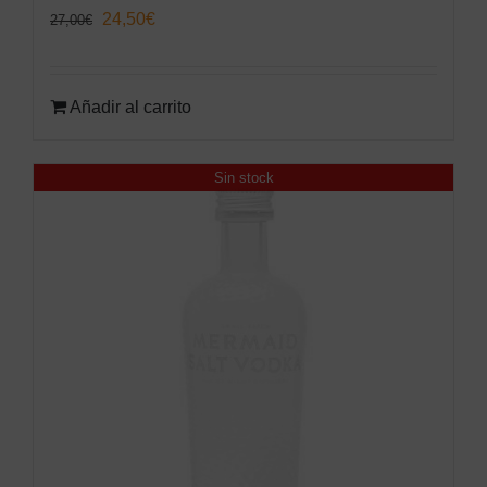
El
El
24,50
€
27,00
€
precio
precio
original
actual
Añadir al carrito
era:
es:
27,00€.
24,50€.
Sin stock