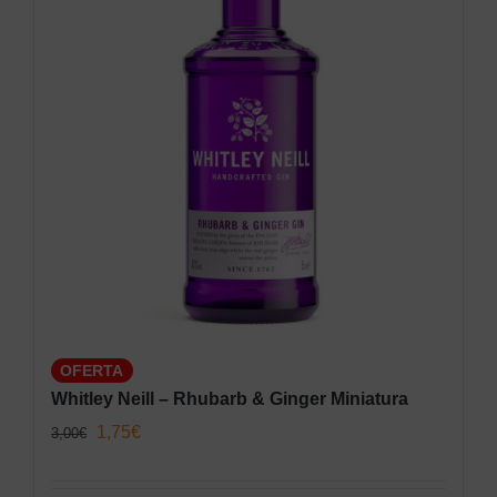
OFERTA
Whitley Neill – Rhubarb & Ginger Miniatura
El
El
1,75
€
3,00
€
precio
precio
original
actual