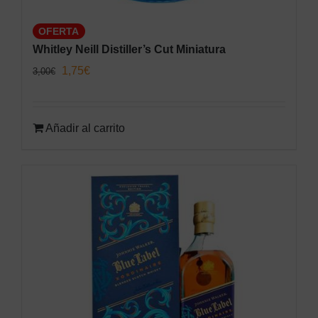
OFERTA
Whitley Neill Distiller’s Cut Miniatura
El
El
1,75
€
3,00
€
precio
precio
original
actual
Añadir al carrito
era:
es:
3,00€.
1,75€.