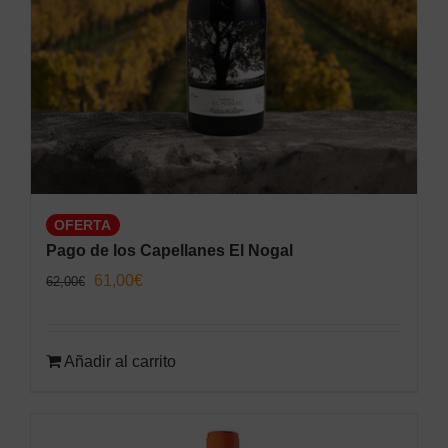
OFERTA
Pago de los Capellanes El Nogal
El
El
61,00
€
62,00
€
precio
precio
original
actual
Añadir al carrito
era:
es:
62,00€.
61,00€.