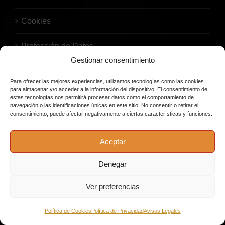
Cookies
Protección de Datos
Gestionar consentimiento
Para ofrecer las mejores experiencias, utilizamos tecnologías como las cookies
para almacenar y/o acceder a la información del dispositivo. El consentimiento de
estas tecnologías nos permitirá procesar datos como el comportamiento de
navegación o las identificaciones únicas en este sitio. No consentir o retirar el
consentimiento, puede afectar negativamente a ciertas características y funciones.
© Copyright 2026 | Bodega El Barril | Todos los derechos
Aceptar
reservados. |
Política de privacidad
|
Política de cookies
|
Aviso
legal
|
Cambio/Change
| Pago Seguro con cifrado SSL | Bodega El
Denegar
Barril recomienda un consumo responsable
Ver preferencias
Facebook
Instagram
Política de Cookies
Política de Privacidad
Avisos Legales