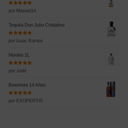
Valorado
por Masset14
con
5
de 5
Tequila Don Julio Cristalino
Valorado
por Isaac Ramos
con
5
de 5
Nordes 1L
Valorado
por Judd
con
5
de 5
Bowmore 14 Años
Valorado
por EXOPERTIS
con
5
de 5