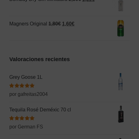
era:
es:
precio
precio
1,25€.
1,20€.
original
actual
El
El
Magners Original
1,80
€
1,60
€
era:
es:
precio
precio
2,50€.
1,55€.
original
actual
era:
es:
Valoraciones recientes
1,80€.
1,60€.
Grey Goose 1L
Valorado
por gafreitas2004
con
5
de 5
Tequila Rosé Deméxic 70 cl
Valorado
por German FS
con
5
de 5