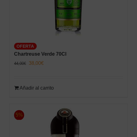
OFERTA
Chartreuse Verde 70Cl
El
El
38,00
€
44,00
€
precio
precio
original
actual
Añadir al carrito
era:
es:
44,00€.
38,00€.
5%