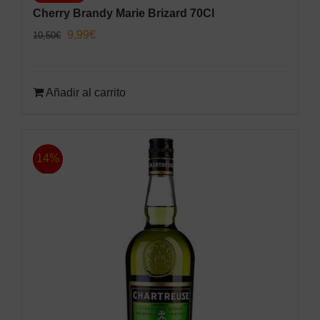
Cherry Brandy Marie Brizard 70Cl
El
El
9,99
€
10,50
€
precio
precio
original
actual
Añadir al carrito
era:
es:
10,50€.
9,99€.
14%