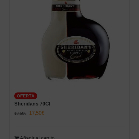
OFERTA
Sheridans 70Cl
El
El
17,50
€
18,50
€
precio
precio
original
actual
Añadir al carrito