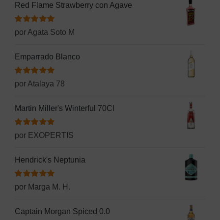
Red Flame Strawberry con Agave
Valorado
por Agata Soto M
con
5
de 5
Emparrado Blanco
Valorado
por Atalaya 78
con
5
de 5
Martin Miller's Winterful 70Cl
Valorado
por EXOPERTIS
con
5
de 5
Hendrick's Neptunia
Valorado
por Marga M. H.
con
5
de 5
Captain Morgan Spiced 0.0