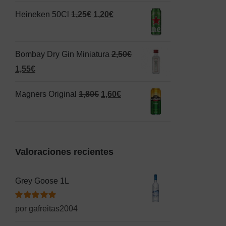
original
actual
El
El
Heineken 50Cl
1,25
€
1,20
€
era:
es:
precio
precio
1,50€.
1,00€.
original
actual
Bombay Dry Gin Miniatura
2,50
€
era:
es:
El
El
1,55
€
1,25€.
1,20€.
precio
precio
El
El
Magners Original
1,80
€
1,60
€
original
actual
precio
precio
era:
es:
original
actual
2,50€.
1,55€.
era:
es:
Valoraciones recientes
1,80€.
1,60€.
Grey Goose 1L
Valorado
por gafreitas2004
con
5
de 5