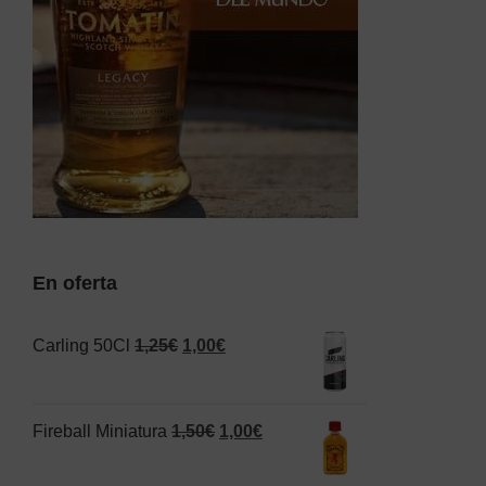
En oferta
El
El
Carling 50Cl
1,25
€
1,00
€
precio
precio
original
actual
El
El
Fireball Miniatura
1,50
€
1,00
€
era:
es:
precio
precio
1,25€.
1,00€.