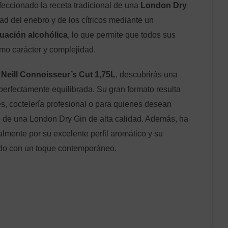
feccionado la receta tradicional de una
London Dry
dad del enebro y de los cítricos mediante un
uación alcohólica
, lo que permite que todos sus
mo carácter y complejidad.
Neill Connoisseur’s Cut 1,75L
, descubrirás una
perfectamente equilibrada. Su gran formato resulta
es, coctelería profesional o para quienes desean
o de una London Dry Gin de alta calidad. Además, ha
lmente por su excelente perfil aromático y su
tado con un toque contemporáneo.