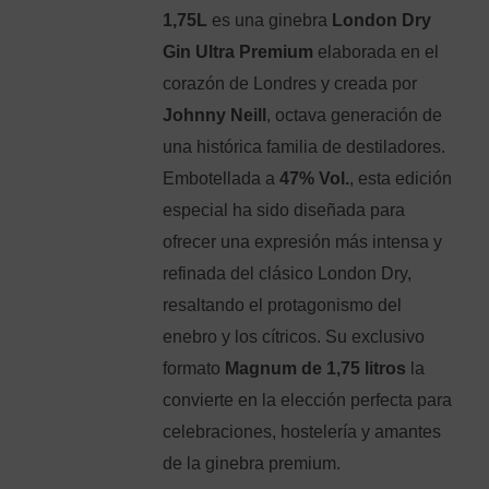
era:
es:
1,75L
es una ginebra
London Dry
29,99€.
28,99€.
Gin Ultra Premium
elaborada en el
corazón de Londres y creada por
Johnny Neill
, octava generación de
una histórica familia de destiladores.
Embotellada a
47% Vol.
, esta edición
especial ha sido diseñada para
ofrecer una expresión más intensa y
refinada del clásico London Dry,
resaltando el protagonismo del
enebro y los cítricos. Su exclusivo
formato
Magnum de 1,75 litros
la
convierte en la elección perfecta para
celebraciones, hostelería y amantes
de la ginebra premium.