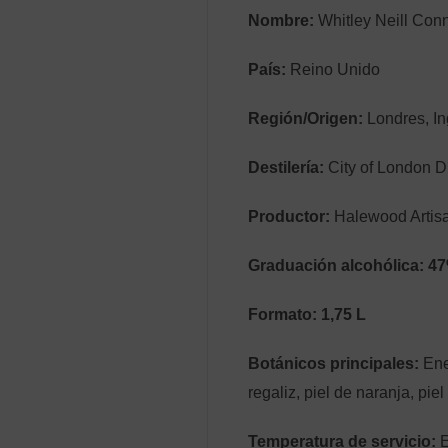
Nombre:
Whitley Neill Con
País:
Reino Unido
Región/Origen:
Londres, In
Destilería:
City of London Di
Productor:
Halewood Artisa
Graduación alcohólica:
47
Formato:
1,75 L
Botánicos principales:
Eneb
regaliz, piel de naranja, pie
Temperatura de servicio:
E