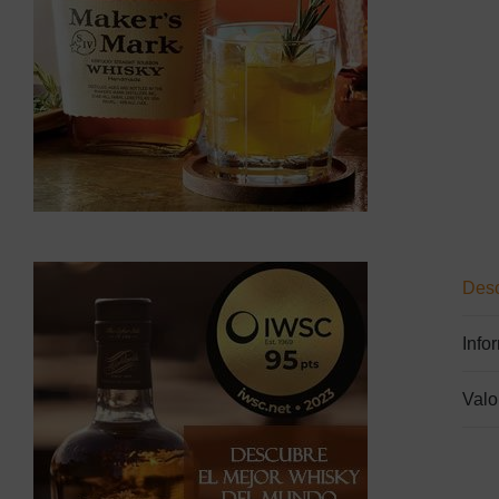
Desc
Info
Valo