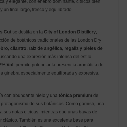
a y elegante, con enebro dominante, cítricos bien
y un final largo, fresco y equilibrado.
’s Cut
se destila en la
City of London Distillery
,
cción de botánicos tradicionales de las London Dry
bro, cilantro, raíz de angélica, regaliz y pieles de
buscando una expresión más intensa del estilo
7% Vol.
permite potenciar la presencia aromática de
na ginebra especialmente equilibrada y expresiva.
ía con abundante hielo y una
tónica premium
de
 el protagonismo de sus botánicos. Como garnish, una
za sus notas cítricas, mientras que unas bayas de
r clásico. También es una excelente base para