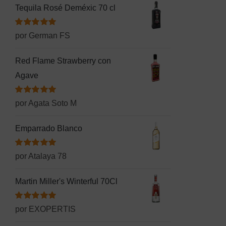
Tequila Rosé Deméxic 70 cl
Valorado
por German FS
con
5
de 5
Red Flame Strawberry con
Agave
Valorado
por Agata Soto M
con
5
de 5
Emparrado Blanco
Valorado
por Atalaya 78
con
5
de 5
Martin Miller's Winterful 70Cl
Valorado
por EXOPERTIS
con
5
de 5