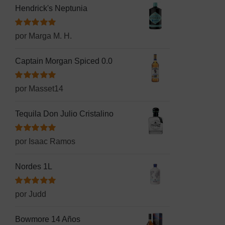
Hendrick's Neptunia
Valorado
por Marga M. H.
con
5
de 5
Captain Morgan Spiced 0.0
Valorado
por Masset14
con
5
de 5
Tequila Don Julio Cristalino
Valorado
por Isaac Ramos
con
5
de 5
Nordes 1L
Valorado
por Judd
con
5
de 5
Bowmore 14 Años