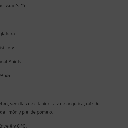
noisseur’s Cut
glaterra
stillery
nal Spirits
% Vol.
ro, semillas de cilantro, raíz de angélica, raíz de
l de limón y piel de pomelo.
ntre
6 y 8 ºC
.