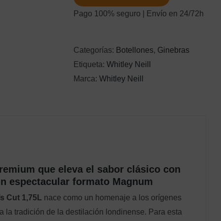
Connoisseur's
Pago 100% seguro | Envío en 24/72h
Cut
1,75L
cantidad
Categorías:
Botellones
,
Ginebras
Etiqueta:
Whitley Neill
Marca:
Whitley Neill
remium que eleva el sabor clásico con
un espectacular formato Magnum
’s Cut 1,75L
nace como un homenaje a los orígenes
a la tradición de la destilación londinense. Para esta