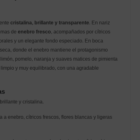
mente
cristalina, brillante y transparente
. En nariz
romas de
enebro fresco
, acompañados por cítricos
florales y un elegante fondo especiado. En boca
 seca, donde el enebro mantiene el protagonismo
limón, pomelo, naranja y suaves matices de pimienta
o, limpio y muy equilibrado, con una agradable
as
illante y cristalina.
a enebro, cítricos frescos, flores blancas y ligeras