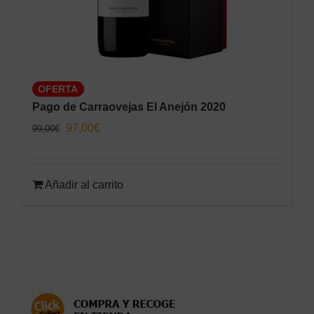
OFERTA
Pago de Carraovejas El Anejón 2020
El
El
97,00
€
99,00
€
precio
precio
original
actual
Añadir al carrito
era:
es:
99,00€.
97,00€.