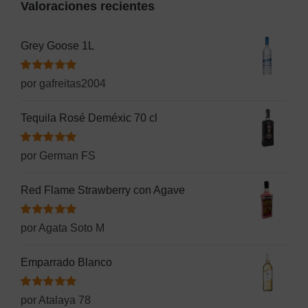
Valoraciones recientes
1,80€.
1,60€.
Grey Goose 1L
Valorado
por gafreitas2004
con
5
de 5
Tequila Rosé Deméxic 70 cl
Valorado
por German FS
con
5
de 5
Red Flame Strawberry con Agave
Valorado
por Agata Soto M
con
5
de 5
Emparrado Blanco
Valorado
por Atalaya 78