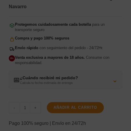
era:
es:
Navarro
9,15€.
8,50€.
Protegemos cuidadosamente cada botella
para un
transporte seguro
Compra y pago 100% seguros
Envío rápido
con seguimiento del pedido - 24/72Hr.
Venta exclusiva a mayores de 18 años.
Consume con
18+
responsabilidad.
¿Cuándo recibiré mi pedido?
⌄
📅
Calcula tu fecha estimada de entrega
AÑADIR AL CARRITO
La
Planta
Pago 100% seguro | Envío en 24/72h
75cl