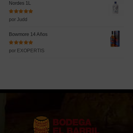
Nordes 1L
Valorado
por Judd
con
5
de 5
Bowmore 14 Años
Valorado
por EXOPERTIS
con
5
de 5