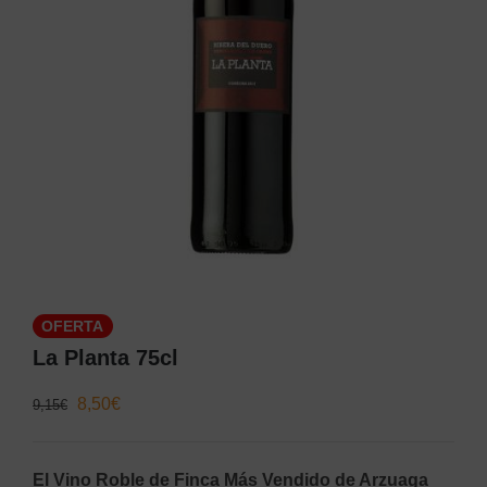
OFERTA
La Planta 75cl
El
El
8,50
€
9,15
€
precio
precio
original
actual
El Vino Roble de Finca Más Vendido de Arzuaga