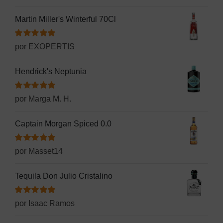
con
5
de 5
Martin Miller's Winterful 70Cl
Valorado
por EXOPERTIS
con
5
de 5
Hendrick's Neptunia
Valorado
por Marga M. H.
con
5
de 5
Captain Morgan Spiced 0.0
Valorado
por Masset14
con
5
de 5
Tequila Don Julio Cristalino
Valorado
por Isaac Ramos
con
5
de 5