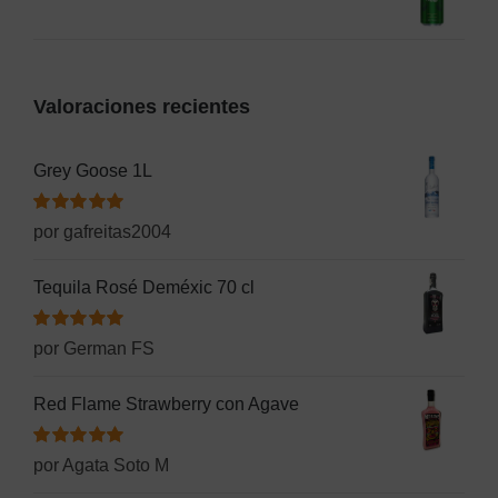
precio
precio
2,50€.
1,55€.
original
actual
era:
es:
Valoraciones recientes
1,80€.
1,60€.
Grey Goose 1L
Valorado
por gafreitas2004
con
5
de 5
Tequila Rosé Deméxic 70 cl
Valorado
por German FS
con
5
de 5
Red Flame Strawberry con Agave
Valorado
por Agata Soto M
con
5
de 5