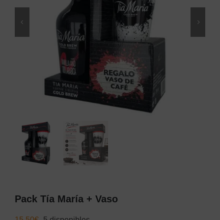
Pack Tía María + Vaso
15,50
€
5 disponibles