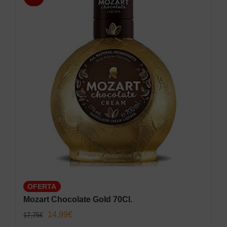
OFERTA
Mozart Chocolate Gold 70Cl.
El
El
14,99
€
17,75
€