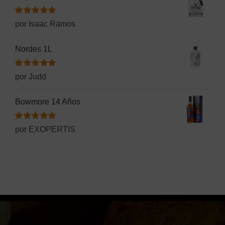
Valorado
por Isaac Ramos
con
5
de 5
Nordes 1L
Valorado
por Judd
con
5
de 5
Bowmore 14 Años
Valorado
por EXOPERTIS
con
5
de 5