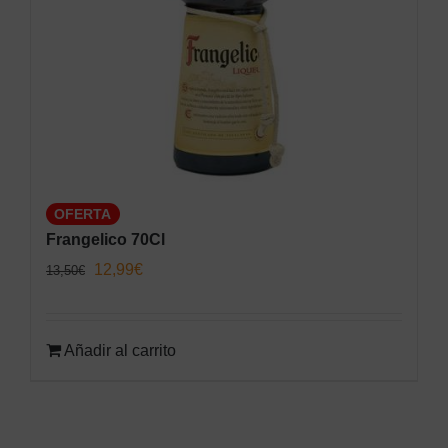
OFERTA
Frangelico 70Cl
El
El
12,99
€
13,50
€
precio
precio
original
actual
Añadir al carrito
era:
es:
13,50€.
12,99€.