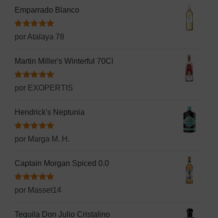
Emparrado Blanco
Valorado
por Atalaya 78
con
5
de 5
Martin Miller's Winterful 70Cl
Valorado
por EXOPERTIS
con
5
de 5
Hendrick's Neptunia
Valorado
por Marga M. H.
con
5
de 5
Captain Morgan Spiced 0.0
Valorado
por Masset14
con
5
de 5
Tequila Don Julio Cristalino