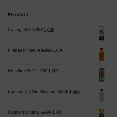
En oferta
El
El
Carling 50Cl
1,25
€
1,00
€
precio
precio
original
actual
El
El
Fireball Miniatura
1,50
€
1,00
€
era:
es:
precio
precio
1,25€.
1,00€.
original
actual
El
El
Heineken 50Cl
1,25
€
1,20
€
era:
es:
precio
precio
1,50€.
1,00€.
original
actual
El
El
Bombay Dry Gin Miniatura
2,50
€
1,55
€
era:
es:
precio
precio
1,25€.
1,20€.
original
actual
El
El
Magners Original
1,80
€
1,60
€
era:
es: