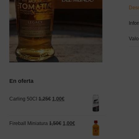
Desc
Info
Valo
En oferta
El
El
Carling 50Cl
1,25
€
1,00
€
precio
precio
original
actual
El
El
Fireball Miniatura
1,50
€
1,00
€
era:
es:
precio
precio
1,25€.
1,00€.