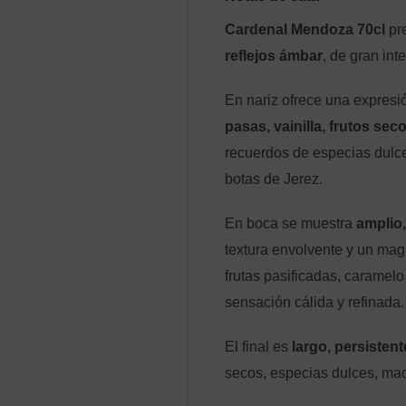
Cardenal Mendoza 70cl
pre
reflejos ámbar
, de gran int
En nariz ofrece una expres
pasas, vainilla, frutos se
recuerdos de especias dulce
botas de Jerez.
En boca se muestra
amplio
textura envolvente y un magn
frutas pasificadas, caramel
sensación cálida y refinada.
El final es
largo, persisten
secos, especias dulces, mad