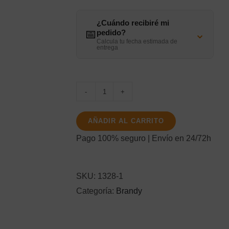
¿Cuándo recibiré mi
⌄
📅
pedido?
Calcula tu fecha estimada de
entrega
Cardenal
Mendoza
AÑADIR AL CARRITO
70Cl.
Pago 100% seguro | Envío en 24/72h
cantidad
SKU:
1328-1
Categoría:
Brandy