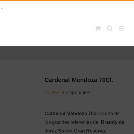
Cardenal Mendoza 70Cl.
27,99
€
4 disponibles
Cardenal Mendoza 70cl
es uno de
los grandes referentes del
Brandy de
Jerez Solera Gran Reserva
,