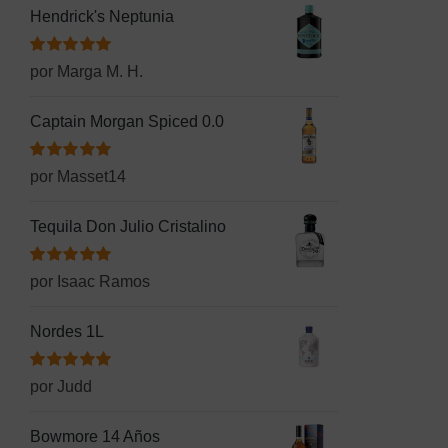
Hendrick's Neptunia
Valorado
por Marga M. H.
con
5
de 5
Captain Morgan Spiced 0.0
Valorado
por Masset14
con
5
de 5
Tequila Don Julio Cristalino
Valorado
por Isaac Ramos
con
5
de 5
Nordes 1L
Valorado
por Judd
con
5
de 5
Bowmore 14 Años