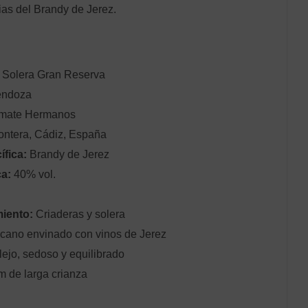
ias del Brandy de Jerez.
 Solera Gran Reserva
endoza
mate Hermanos
ontera, Cádiz, España
fica:
Brandy de Jerez
ca:
40% vol.
miento:
Criaderas y solera
cano envinado con vinos de Jerez
ejo, sedoso y equilibrado
 de larga crianza