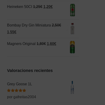
original
actual
El
El
Heineken 50Cl
1,25
€
1,20
€
era:
es:
precio
precio
1,50€.
1,00€.
original
actual
Bombay Dry Gin Miniatura
2,50
€
era:
es:
El
El
1,55
€
1,25€.
1,20€.
precio
precio
El
El
Magners Original
1,80
€
1,60
€
original
actual
precio
precio
era:
es:
original
actual
2,50€.
1,55€.
era:
es:
Valoraciones recientes
1,80€.
1,60€.
Grey Goose 1L
Valorado
por gafreitas2004
con
5
de 5