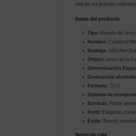
una de las grandes referenc
Datos del producto
Tipo:
Brandy de Jerez
Nombre:
Cardenal M
Bodega:
Sánchez Ro
Origen:
Jerez de la Fr
Denominación Especí
Graduación alcohóli
Formato:
70 cl
Sistema de envejeci
Barricas:
Roble ameri
Perfil:
Elegante, compl
Estilo:
Brandy premium
Notas de cata