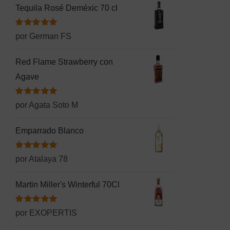
Tequila Rosé Deméxic 70 cl
Valorado
por German FS
con
5
de 5
Red Flame Strawberry con
Agave
Valorado
por Agata Soto M
con
5
de 5
Emparrado Blanco
Valorado
por Atalaya 78
con
5
de 5
Martin Miller's Winterful 70Cl
Valorado
por EXOPERTIS
con
5
de 5