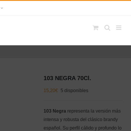
103 NEGRA 70Cl.
15,20
€
5 disponibles
103 Negra
representa la versión más
intensa y robusta del clásico brandy
español. Su perfil cálido y profundo lo