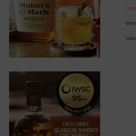
Desc
Info
Valo