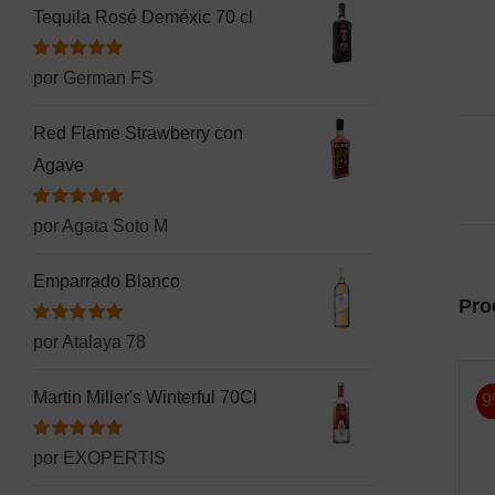
Tequila Rosé Deméxic 70 cl
Valorado
por German FS
con
5
de 5
Red Flame Strawberry con
Agave
Valorado
por Agata Soto M
con
5
de 5
Emparrado Blanco
Pro
Valorado
por Atalaya 78
con
5
de 5
Martin Miller's Winterful 70Cl
9
Valorado
por EXOPERTIS
con
5
de 5