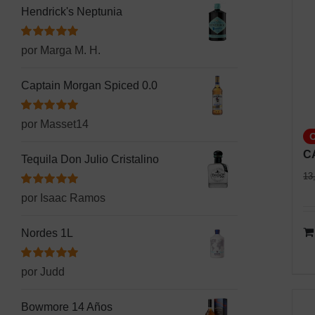
Hendrick's Neptunia
Valorado
por Marga M. H.
con
5
de 5
Captain Morgan Spiced 0.0
Valorado
por Masset14
con
5
de 5
CA
Tequila Don Julio Cristalino
13
Valorado
por Isaac Ramos
con
5
de 5
Nordes 1L
Valorado
por Judd
con
5
de 5
Bowmore 14 Años