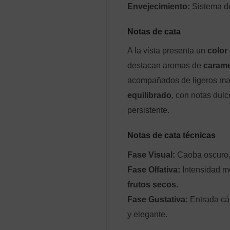
Envejecimiento:
Sistema de
Notas de cata
A la vista presenta un
color
destacan aromas de
carame
acompañados de ligeros ma
equilibrado
, con notas dul
persistente.
Notas de cata técnicas
Fase Visual:
Caoba oscuro, l
Fase Olfativa:
Intensidad m
frutos secos
.
Fase Gustativa:
Entrada cál
y elegante.