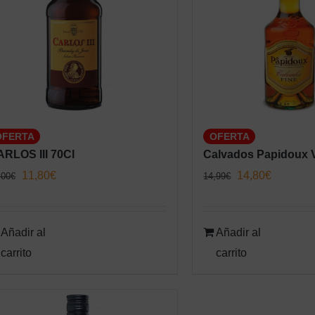
OFERTA
OFERTA
RLOS III 70Cl
Calvados Papidoux 
El
El
El
El
11,80
€
14,80
€
,00
€
14,99
€
precio
precio
precio
precio
original
actual
original
actual
Añadir al
Añadir al
era:
es:
era:
es:
carrito
carrito
13,00€.
11,80€.
14,99€.
14,80€.