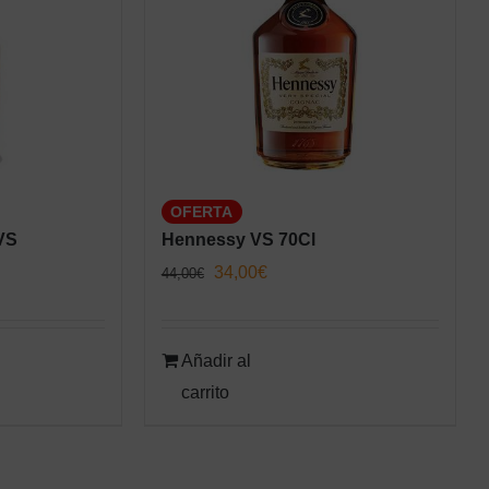
OFERTA
VS
Hennessy VS 70Cl
El
El
34,00
€
44,00
€
precio
precio
original
actual
Añadir al
era:
es:
carrito
44,00€.
34,00€.