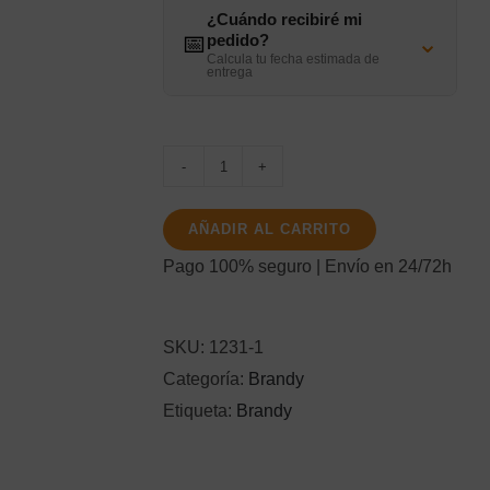
¿Cuándo recibiré mi
⌄
📅
pedido?
Calcula tu fecha estimada de
entrega
103
NEGRA
AÑADIR AL CARRITO
70Cl.
Pago 100% seguro | Envío en 24/72h
cantidad
SKU:
1231-1
Categoría:
Brandy
Etiqueta:
Brandy