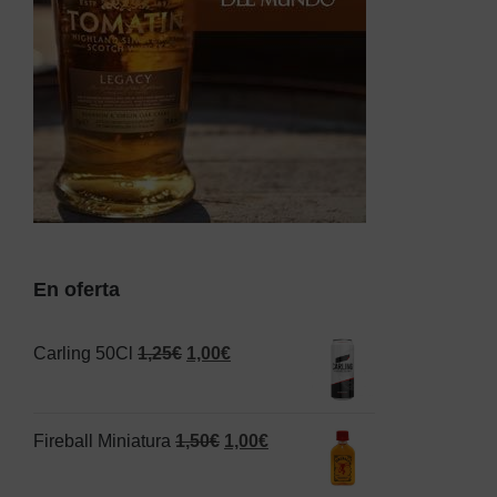
En oferta
El
El
Carling 50Cl
1,25
€
1,00
€
precio
precio
original
actual
El
El
Fireball Miniatura
1,50
€
1,00
€
era:
es:
precio
precio
1,25€.
1,00€.