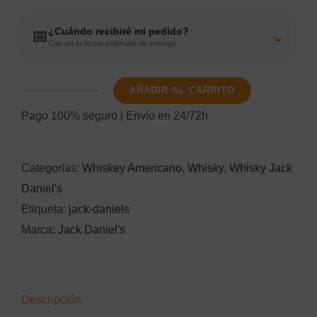
¿Cuándo recibiré mi pedido?
⌄
📅
Calcula tu fecha estimada de entrega
AÑADIR AL CARRITO
Jack
Pago 100% seguro | Envío en 24/72h
Daniel's
Single
Barrel
Categorías:
Whiskey Americano
,
Whisky
,
Whisky Jack
Caja
Daniel's
Troquelada
Etiqueta:
jack-daniels
cantidad
Marca:
Jack Daniel's
Descripción