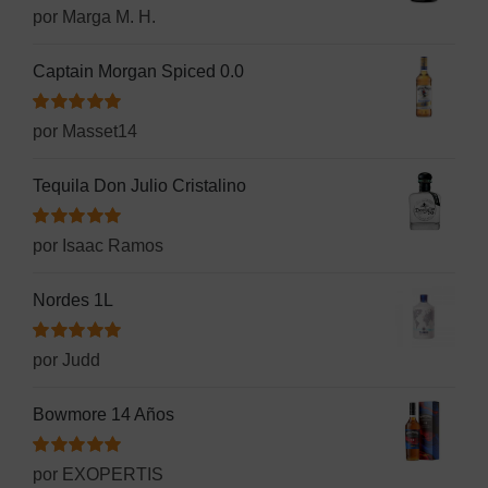
Valorado
por Marga M. H.
con
5
de 5
Captain Morgan Spiced 0.0
Valorado
por Masset14
con
5
de 5
Tequila Don Julio Cristalino
Valorado
por Isaac Ramos
con
5
de 5
Nordes 1L
Valorado
por Judd
con
5
de 5
Bowmore 14 Años
Valorado
por EXOPERTIS
con
5
de 5