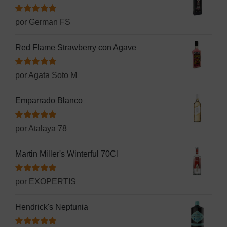
Valorado
por German FS
con
5
de 5
Red Flame Strawberry con Agave
Valorado
por Agata Soto M
con
5
de 5
Emparrado Blanco
Valorado
por Atalaya 78
con
5
de 5
Martin Miller's Winterful 70Cl
Valorado
por EXOPERTIS
con
5
de 5
Hendrick's Neptunia