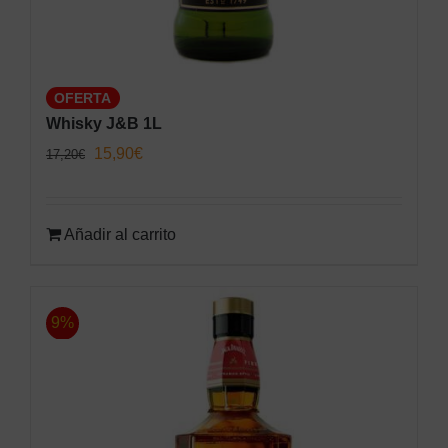
OFERTA
Whisky J&B 1L
El
El
15,90
€
17,20
€
precio
precio
original
actual
Añadir al carrito
era:
es:
17,20€.
15,90€.
9%