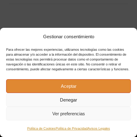
Gestionar consentimiento
Para ofrecer las mejores experiencias, utilizamos tecnologías como las cookies
para almacenar y/o acceder a la información del dispositivo. El consentimiento de
estas tecnologías nos permitirá procesar datos como el comportamiento de
navegación o las identificaciones únicas en este sitio. No consentir o retirar el
consentimiento, puede afectar negativamente a ciertas características y funciones.
Aceptar
Denegar
Bodega El Barril - Edificio Las Flores
Ver preferencias
Tienda Principal - Oficinas
Política de Cookies
Política de Privacidad
Avisos Legales
Av. del Mediterráneo, 37