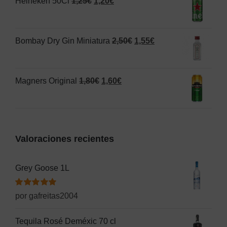
El
El
Heineken 50Cl
1,25
€
1,20
€
era:
es:
precio
precio
1,50€.
1,00€.
original
actual
El
El
Bombay Dry Gin Miniatura
2,50
€
1,55
€
era:
es:
precio
precio
1,25€.
1,20€.
original
actual
El
El
Magners Original
1,80
€
1,60
€
era:
es:
precio
precio
2,50€.
1,55€.
original
actual
era:
es:
Valoraciones recientes
1,80€.
1,60€.
Grey Goose 1L
Valorado
por gafreitas2004
con
5
de 5
Tequila Rosé Deméxic 70 cl