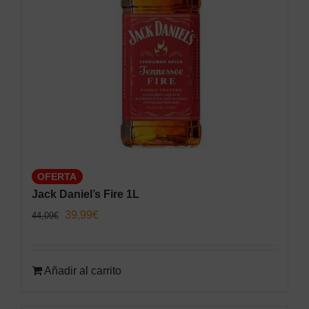
OFERTA
Jack Daniel’s Fire 1L
El
El
39,99
€
44,09
€
precio
precio
original
actual
Añadir al carrito
era:
es:
44,09€.
39,99€.