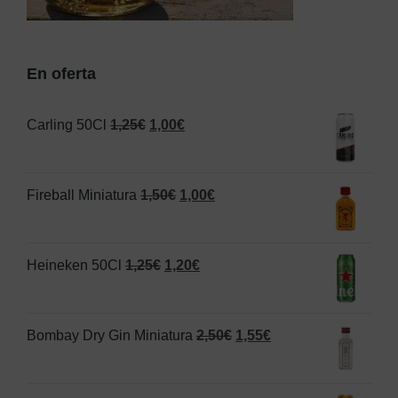
En oferta
El
El
Carling 50Cl
1,25
€
1,00
€
precio
precio
original
actual
El
El
Fireball Miniatura
1,50
€
1,00
€
era:
es:
precio
precio
1,25€.
1,00€.
original
actual
El
El
Heineken 50Cl
1,25
€
1,20
€
era:
es:
precio
precio
1,50€.
1,00€.
original
actual
El
El
Bombay Dry Gin Miniatura
2,50
€
1,55
€
era:
es:
precio
precio
1,25€.
1,20€.
original
actual