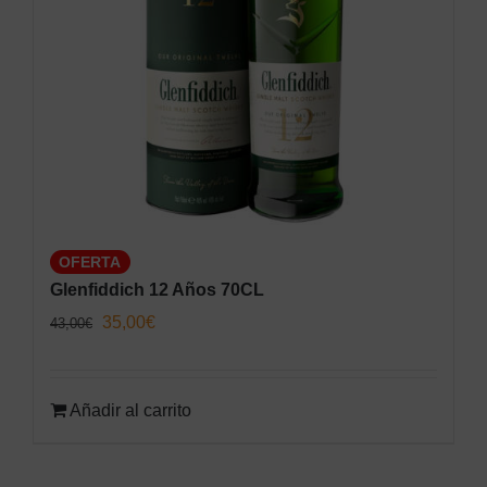
OFERTA
Glenfiddich 12 Años 70CL
El
El
35,00
€
43,00
€
precio
precio
original
actual
Añadir al carrito
era:
es:
43,00€.
35,00€.