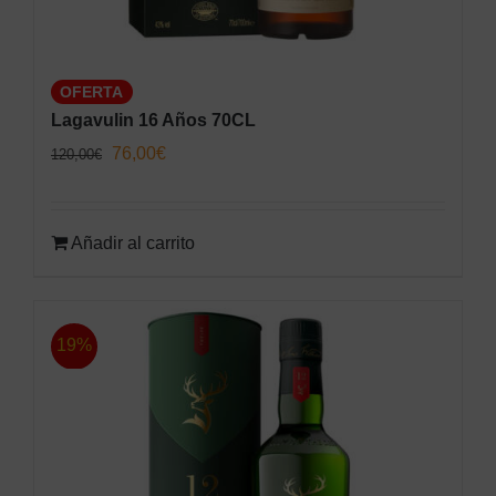
OFERTA
Lagavulin 16 Años 70CL
El
El
76,00
€
120,00
€
precio
precio
original
actual
Añadir al carrito
era:
es:
120,00€.
76,00€.
19%