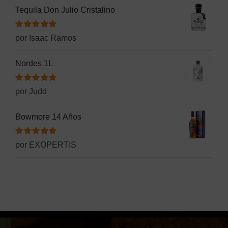
Tequila Don Julio Cristalino
Valorado
por Isaac Ramos
con
5
de 5
Nordes 1L
Valorado
por Judd
con
5
de 5
Bowmore 14 Años
Valorado
por EXOPERTIS
con
5
de 5