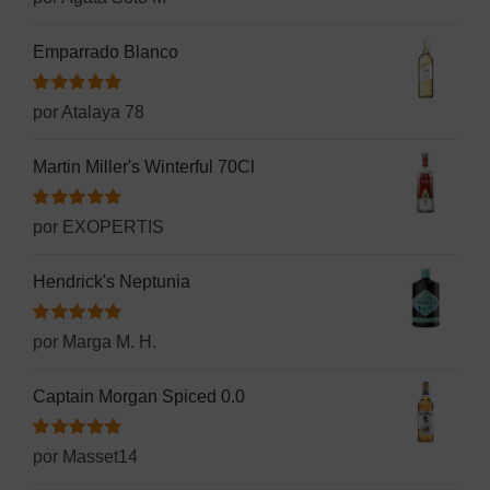
con
5
de 5
Emparrado Blanco
Valorado
por Atalaya 78
con
5
de 5
Martin Miller's Winterful 70Cl
Valorado
por EXOPERTIS
con
5
de 5
Hendrick's Neptunia
Valorado
por Marga M. H.
con
5
de 5
Captain Morgan Spiced 0.0
Valorado
por Masset14
con
5
de 5