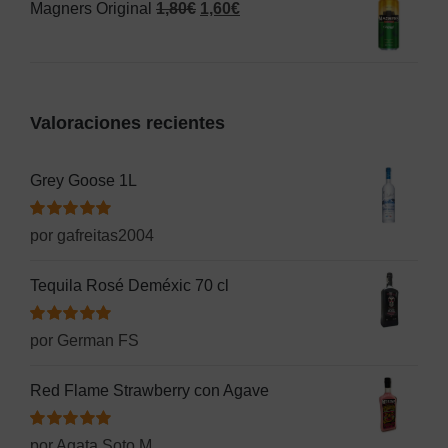
El
El
Magners Original
1,80
€
1,60
€
era:
es:
precio
precio
2,50€.
1,55€.
original
actual
era:
es:
Valoraciones recientes
1,80€.
1,60€.
Grey Goose 1L
Valorado
por gafreitas2004
con
5
de 5
Tequila Rosé Deméxic 70 cl
Valorado
por German FS
con
5
de 5
Red Flame Strawberry con Agave
Valorado
por Agata Soto M