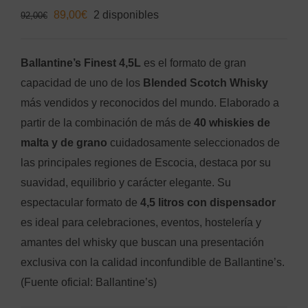
El
El
89,00
€
2 disponibles
92,00
€
precio
precio
original
actual
Ballantine’s Finest 4,5L
es el formato de gran
era:
es:
capacidad de uno de los
Blended Scotch Whisky
92,00€.
89,00€.
más vendidos y reconocidos del mundo. Elaborado a
partir de la combinación de más de
40 whiskies de
malta y de grano
cuidadosamente seleccionados de
las principales regiones de Escocia, destaca por su
suavidad, equilibrio y carácter elegante. Su
espectacular formato de
4,5 litros con dispensador
es ideal para celebraciones, eventos, hostelería y
amantes del whisky que buscan una presentación
exclusiva con la calidad inconfundible de Ballantine’s.
(Fuente oficial: Ballantine’s)