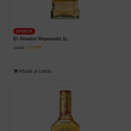
OFERTA
El Jimador Reposado 1L
El
El
23,99
€
24,50
€
precio
precio
original
actual
Añadir al carrito
era:
es:
24,50€.
23,99€.