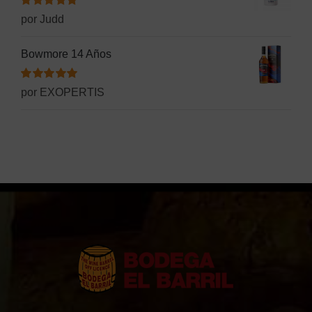
Valorado
por Judd
con
5
de 5
Bowmore 14 Años
Valorado
por EXOPERTIS
con
5
de 5