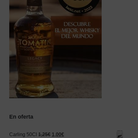
En oferta
El
El
Carling 50Cl
1,25
€
1,00
€