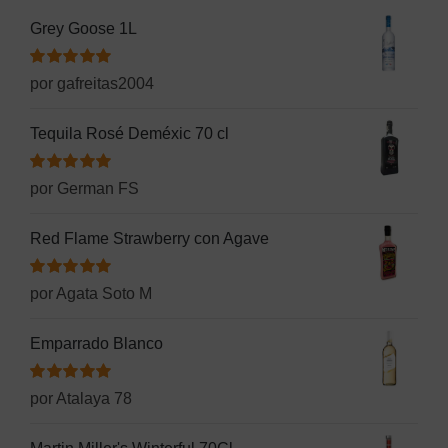
Grey Goose 1L
Valorado
por gafreitas2004
con
5
de 5
Tequila Rosé Deméxic 70 cl
Valorado
por German FS
con
5
de 5
Red Flame Strawberry con Agave
Valorado
por Agata Soto M
con
5
de 5
Emparrado Blanco
Valorado
por Atalaya 78
con
5
de 5