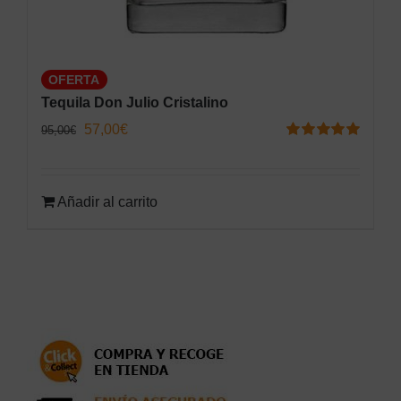
OFERTA
Tequila Don Julio Cristalino
El
El
57,00
€
95,00
€
Valorado
precio
precio
con
5.00
de 5
original
actual
Añadir al carrito
era:
es:
95,00€.
57,00€.