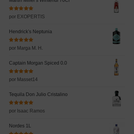
Martin Miller's Winterful 70Cl
Valorado
por EXOPERTIS
con
5
de 5
Hendrick's Neptunia
Valorado
por Marga M. H.
con
5
de 5
Captain Morgan Spiced 0.0
Valorado
por Masset14
con
5
de 5
Tequila Don Julio Cristalino
Valorado
por Isaac Ramos
con
5
de 5
Nordes 1L