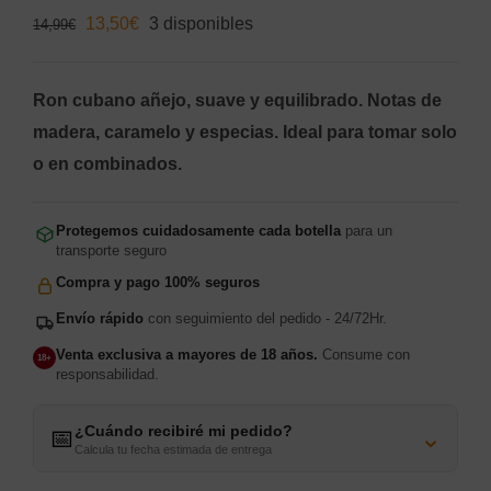
El
El
13,50
€
3 disponibles
14,99
€
precio
precio
original
actual
Ron cubano añejo, suave y equilibrado. Notas de
era:
es:
madera, caramelo y especias. Ideal para tomar solo
14,99€.
13,50€.
o en combinados.
Protegemos cuidadosamente cada botella
para un
transporte seguro
Compra y pago 100% seguros
Envío rápido
con seguimiento del pedido - 24/72Hr.
Venta exclusiva a mayores de 18 años.
Consume con
18+
responsabilidad.
¿Cuándo recibiré mi pedido?
⌄
📅
Calcula tu fecha estimada de entrega