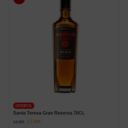
OFERTA
Santa Teresa Gran Reserva 70CL
El
El
12,99
€
14,69
€