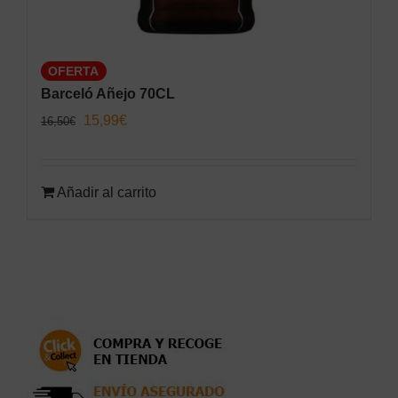
OFERTA
Barceló Añejo 70CL
El
El
15,99
€
16,50
€
precio
precio
original
actual
Añadir al carrito
era:
es:
16,50€.
15,99€.