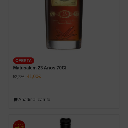
OFERTA
Matusalem 23 Años 70Cl.
El
El
41,00
€
52,28
€
precio
precio
original
actual
Añadir al carrito
era:
es:
52,28€.
41,00€.
12%