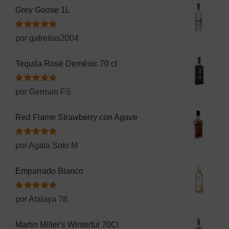
Grey Goose 1L
Valorado
por gafreitas2004
con
5
de 5
Tequila Rosé Deméxic 70 cl
Valorado
por German FS
con
5
de 5
Red Flame Strawberry con Agave
Valorado
por Agata Soto M
con
5
de 5
Emparrado Blanco
Valorado
por Atalaya 78
con
5
de 5
Martin Miller's Winterful 70Cl