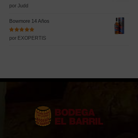
Valorado
por Judd
con
5
de 5
Bowmore 14 Años
Valorado
por EXOPERTIS
con
5
de 5