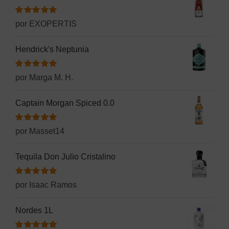
Valorado
por EXOPERTIS
con
5
de 5
Hendrick's Neptunia
Valorado
por Marga M. H.
con
5
de 5
Captain Morgan Spiced 0.0
Valorado
por Masset14
con
5
de 5
Tequila Don Julio Cristalino
Valorado
por Isaac Ramos
con
5
de 5
Nordes 1L