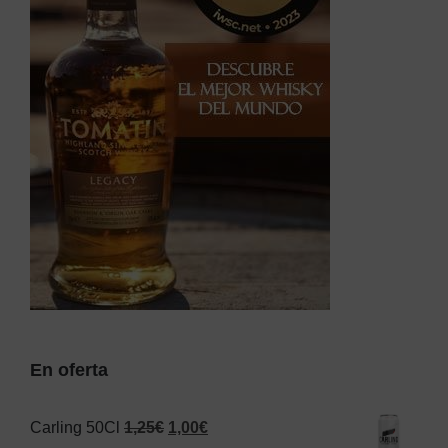
En oferta
El
El
Carling 50Cl
1,25
€
1,00
€