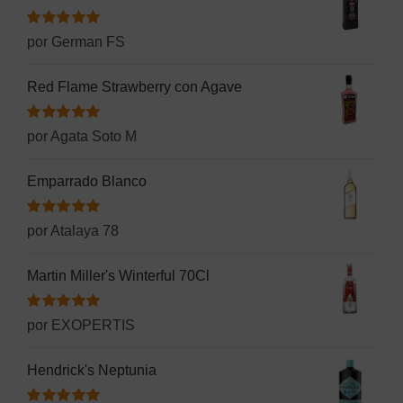
Valorado
por German FS
con
5
de 5
Red Flame Strawberry con Agave
Valorado
por Agata Soto M
con
5
de 5
Emparrado Blanco
Valorado
por Atalaya 78
con
5
de 5
Martin Miller's Winterful 70Cl
Valorado
por EXOPERTIS
con
5
de 5
Hendrick's Neptunia