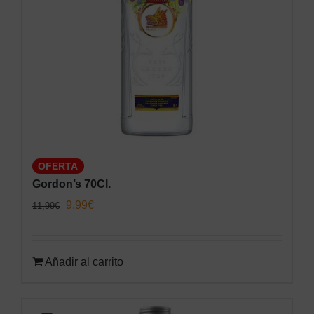
OFERTA
Gordon’s 70Cl.
El
El
9,99
€
11,99
€
precio
precio
original
actual
Añadir al carrito
era:
es:
11,99€.
9,99€.