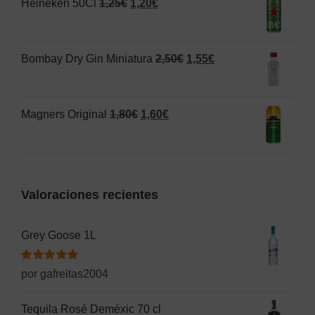
El
El
Heineken 50Cl
1,25
€
1,20
€
era:
es:
precio
precio
1,50€.
1,00€.
original
actual
El
El
Bombay Dry Gin Miniatura
2,50
€
1,55
€
era:
es:
precio
precio
1,25€.
1,20€.
original
actual
El
El
Magners Original
1,80
€
1,60
€
era:
es:
precio
precio
2,50€.
1,55€.
original
actual
era:
es:
Valoraciones recientes
1,80€.
1,60€.
Grey Goose 1L
Valorado
por gafreitas2004
con
5
de 5
Tequila Rosé Deméxic 70 cl