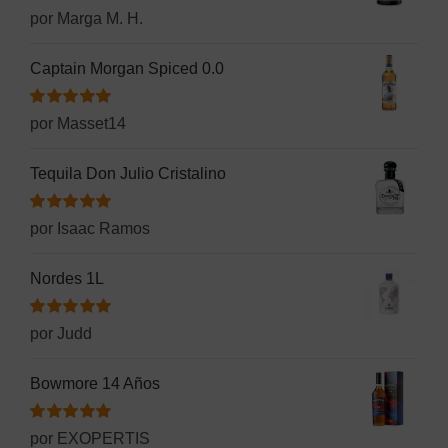
Valorado
por Marga M. H.
con
5
de 5
Captain Morgan Spiced 0.0
Valorado
por Masset14
con
5
de 5
Tequila Don Julio Cristalino
Valorado
por Isaac Ramos
con
5
de 5
Nordes 1L
Valorado
por Judd
con
5
de 5
Bowmore 14 Años
Valorado
por EXOPERTIS