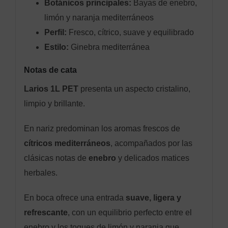
Botánicos principales:
Bayas de enebro,
limón y naranja mediterráneos
Perfil:
Fresco, cítrico, suave y equilibrado
Estilo:
Ginebra mediterránea
Notas de cata
Larios 1L PET
presenta un aspecto cristalino,
limpio y brillante.
En nariz predominan los aromas frescos de
cítricos mediterráneos
, acompañados por las
clásicas notas de
enebro
y delicados matices
herbales.
En boca ofrece una entrada
suave, ligera y
refrescante
, con un equilibrio perfecto entre el
enebro y los toques de limón y naranja que