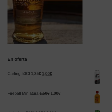
En oferta
El
El
Carling 50Cl
1,25
€
1,00
€
precio
precio
original
actual
El
El
Fireball Miniatura
1,50
€
1,00
€
era:
es:
precio
precio
1,25€.
1,00€.
original
actual