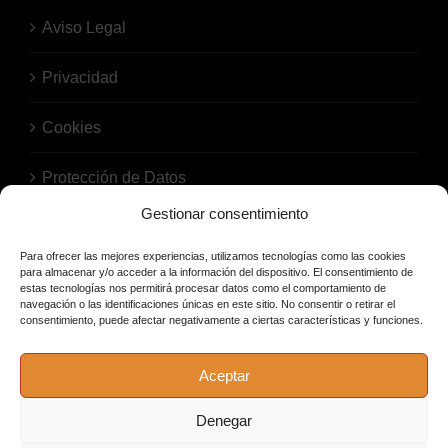
Aviso Legal
Privacidad
Cookies
Protección de Datos
Gestionar consentimiento
Para ofrecer las mejores experiencias, utilizamos tecnologías como las cookies
para almacenar y/o acceder a la información del dispositivo. El consentimiento de
estas tecnologías nos permitirá procesar datos como el comportamiento de
navegación o las identificaciones únicas en este sitio. No consentir o retirar el
consentimiento, puede afectar negativamente a ciertas características y funciones.
© Copyright 2026 | Bodega El Barril | Todos los derechos
Aceptar
reservados. |
Política de privacidad
|
Política de cookies
|
Aviso
legal
|
Cambio/Change
| Pago Seguro con cifrado SSL | Bodega El
Denegar
Barril recomienda un consumo responsable