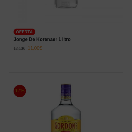
OFERTA
Jonge De Korenaer 1 litro
El
El
11,00
€
12,13
€
precio
precio
original
actual
era:
es:
12,13€.
11,00€.
17%