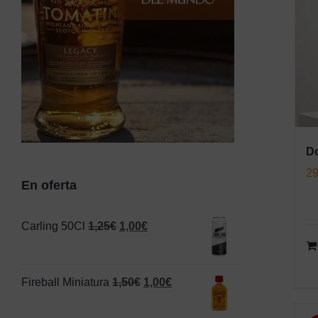
Do
29
En oferta
El
El
Carling 50Cl
1,25
€
1,00
€
precio
precio
original
actual
El
El
Fireball Miniatura
1,50
€
1,00
€
era:
es:
precio
precio
1,25€.
1,00€.