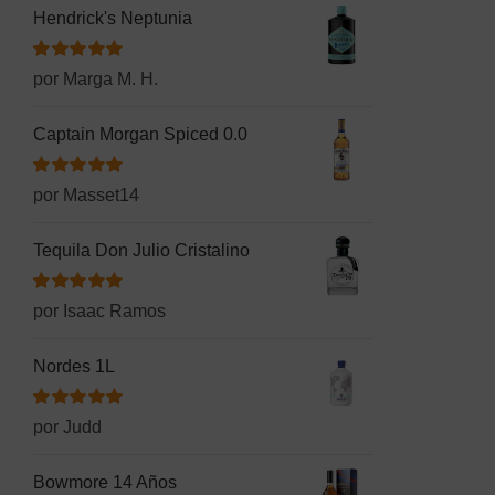
Hendrick's Neptunia
Valorado
por Marga M. H.
con
5
de 5
Captain Morgan Spiced 0.0
Valorado
por Masset14
con
5
de 5
Tequila Don Julio Cristalino
Valorado
por Isaac Ramos
con
5
de 5
Nordes 1L
Valorado
por Judd
con
5
de 5
Bowmore 14 Años