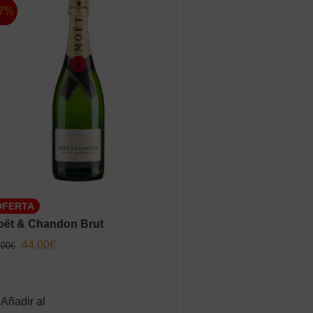
7%
OFERTA
oët & Chandon Brut
El
El
44,00
€
,00
€
precio
precio
original
actual
Añadir al
era:
es: