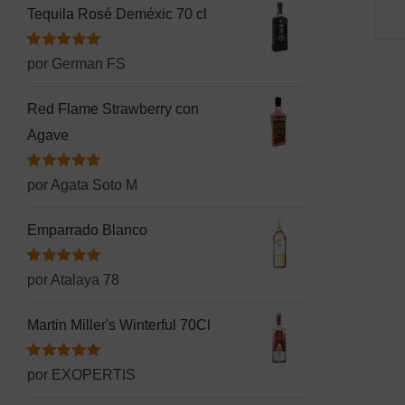
Tequila Rosé Deméxic 70 cl
Valorado
por German FS
con
5
de 5
Red Flame Strawberry con
Agave
Valorado
por Agata Soto M
con
5
de 5
Emparrado Blanco
Valorado
por Atalaya 78
con
5
de 5
Martin Miller's Winterful 70Cl
Valorado
por EXOPERTIS
con
5
de 5