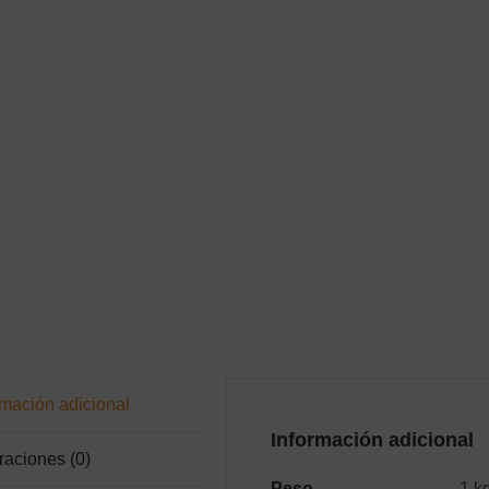
rmación adicional
Información adicional
raciones (0)
Peso
1 k