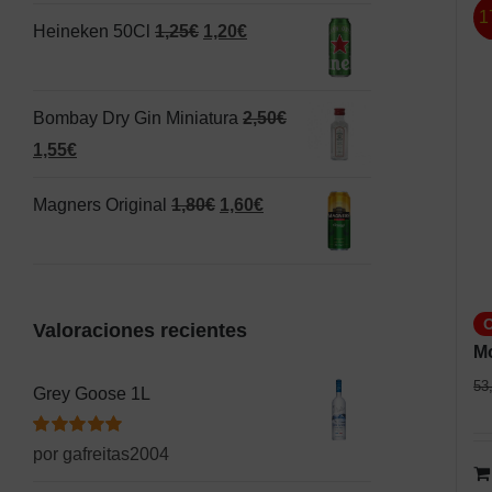
original
actual
1
El
El
Heineken 50Cl
1,25
€
1,20
€
era:
es:
precio
precio
1,50€.
1,00€.
original
actual
Bombay Dry Gin Miniatura
2,50
€
era:
es:
El
El
1,55
€
1,25€.
1,20€.
precio
precio
El
El
Magners Original
1,80
€
1,60
€
original
actual
precio
precio
era:
es:
original
actual
2,50€.
1,55€.
era:
es:
Valoraciones recientes
1,80€.
1,60€.
M
53
Grey Goose 1L
Valorado
por gafreitas2004
con
5
de 5