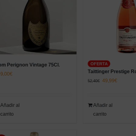
OFERTA
m Perignon Vintage 75Cl.
Taittinger Prestige R
9,00
€
El
El
49,99
€
52,40
€
precio
precio
original
actual
Añadir al
Añadir al
era:
es:
carrito
carrito
52,40€.
49,99€.