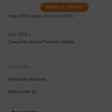
AÑADIR AL CARRITO
Martell
Pago 100% seguro | Envío en 24/72h
X.O.
70cl.
cantidad
SKU:
3775-1
Categorías:
Alcohol Premium
,
Brandy
Descripción
Información adicional
Valoraciones (0)