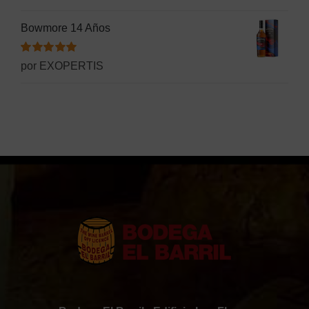
con
5
de 5
Bowmore 14 Años
Valorado
por EXOPERTIS
con
5
de 5