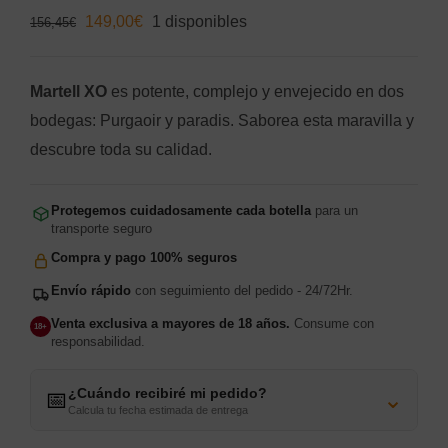
El
El
149,00
€
1 disponibles
156,45
€
precio
precio
original
actual
Martell XO
es potente, complejo y envejecido en dos
era:
es:
bodegas: Purgaoir y paradis. Saborea esta maravilla y
156,45€.
149,00€.
descubre toda su calidad.
Protegemos cuidadosamente cada botella
para un
transporte seguro
Compra y pago 100% seguros
Envío rápido
con seguimiento del pedido - 24/72Hr.
Venta exclusiva a mayores de 18 años.
Consume con
18+
responsabilidad.
¿Cuándo recibiré mi pedido?
⌄
📅
Calcula tu fecha estimada de entrega