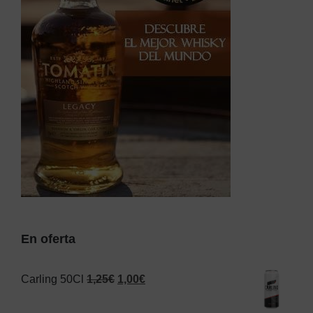
En oferta
El
El
Carling 50Cl
1,25
€
1,00
€
precio
precio