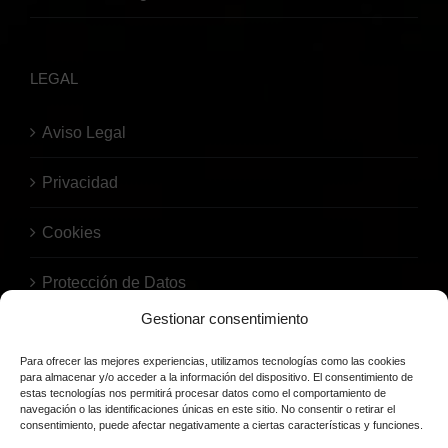
LEGAL
Aviso Legal
Privacidad
Cookies
Protección de Datos
Gestionar consentimiento
Para ofrecer las mejores experiencias, utilizamos tecnologías como las cookies
para almacenar y/o acceder a la información del dispositivo. El consentimiento de
estas tecnologías nos permitirá procesar datos como el comportamiento de
navegación o las identificaciones únicas en este sitio. No consentir o retirar el
consentimiento, puede afectar negativamente a ciertas características y funciones.