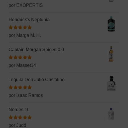
Valorado
por EXOPERTIS
con
5
de 5
Hendrick's Neptunia
Valorado
por Marga M. H.
con
5
de 5
Captain Morgan Spiced 0.0
Valorado
por Masset14
con
5
de 5
Tequila Don Julio Cristalino
Valorado
por Isaac Ramos
con
5
de 5
Nordes 1L
Valorado
por Judd