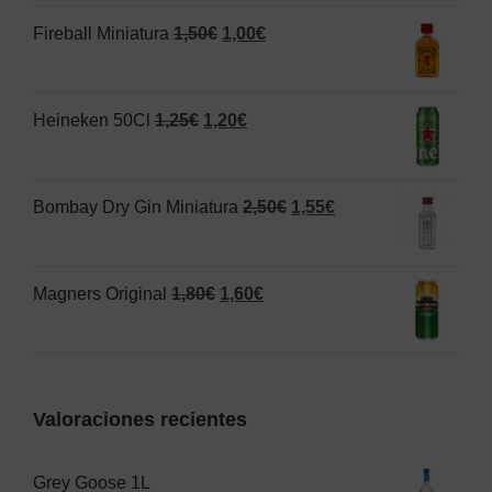
original
actual
El
El
Fireball Miniatura
1,50
€
1,00
€
era:
es:
precio
precio
1,25€.
1,00€.
original
actual
El
El
Heineken 50Cl
1,25
€
1,20
€
era:
es:
precio
precio
1,50€.
1,00€.
original
actual
El
El
Bombay Dry Gin Miniatura
2,50
€
1,55
€
era:
es:
precio
precio
1,25€.
1,20€.
original
actual
El
El
Magners Original
1,80
€
1,60
€
era:
es:
precio
precio
2,50€.
1,55€.
original
actual
era:
es:
Valoraciones recientes
1,80€.
1,60€.
Grey Goose 1L