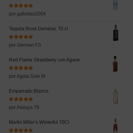
Valorado
por gafreitas2004
con
5
de 5
Tequila Rosé Deméxic 70 cl
Valorado
por German FS
con
5
de 5
Red Flame Strawberry con Agave
Valorado
por Agata Soto M
con
5
de 5
Emparrado Blanco
Valorado
por Atalaya 78
con
5
de 5
Martin Miller's Winterful 70Cl