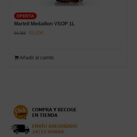
OFERTA
Martell Medaillon VSOP 1L
El
El
63,00
€
64,05
€
precio
precio
original
actual
Añadir al carrito
era:
es:
64,05€.
63,00€.