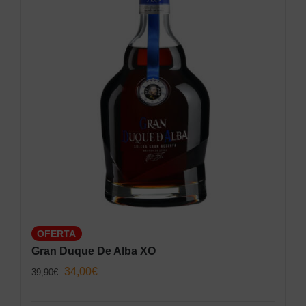
OFERTA
Gran Duque De Alba XO
El
El
34,00
€
39,90
€
precio
precio