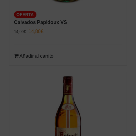
OFERTA
Calvados Papidoux VS
El
El
14,80
€
14,99
€
precio
precio
original
actual
Añadir al carrito
era:
es:
14,99€.
14,80€.