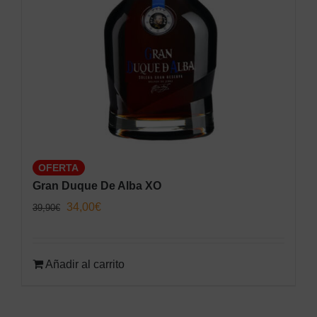
OFERTA
Gran Duque De Alba XO
El
El
34,00
€
39,90
€
precio
precio
original
actual
Añadir al carrito
era:
es:
39,90€.
34,00€.