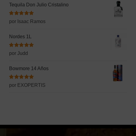
Tequila Don Julio Cristalino
Valorado
por Isaac Ramos
con
5
de 5
Nordes 1L
Valorado
por Judd
con
5
de 5
Bowmore 14 Años
Valorado
por EXOPERTIS
con
5
de 5