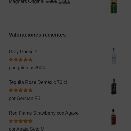
El
El
Magners Original
1,80
€
1,60
€
era:
es:
precio
precio
2,50€.
1,55€.
original
actual
era:
es:
Valoraciones recientes
1,80€.
1,60€.
Grey Goose 1L
Valorado
por gafreitas2004
con
5
de 5
Tequila Rosé Deméxic 70 cl
Valorado
por German FS
con
5
de 5
Red Flame Strawberry con Agave
Valorado
por Agata Soto M