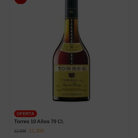
OFERTA
Torres 10 Años 70 Cl.
El
El
11,30
€
12,50
€