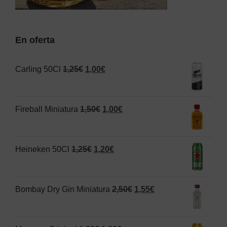
En oferta
El
El
Carling 50Cl
1,25
€
1,00
€
precio
precio
original
actual
El
El
Fireball Miniatura
1,50
€
1,00
€
era:
es:
precio
precio
1,25€.
1,00€.
original
actual
El
El
Heineken 50Cl
1,25
€
1,20
€
era:
es:
precio
precio
1,50€.
1,00€.
original
actual
El
El
Bombay Dry Gin Miniatura
2,50
€
1,55
€
era:
es:
precio
precio
1,25€.
1,20€.
original
actual