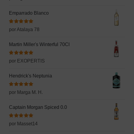
con
5
de 5
Emparrado Blanco
Valorado
por Atalaya 78
con
5
de 5
Martin Miller's Winterful 70Cl
Valorado
por EXOPERTIS
con
5
de 5
Hendrick's Neptunia
Valorado
por Marga M. H.
con
5
de 5
Captain Morgan Spiced 0.0
Valorado
por Masset14
con
5
de 5