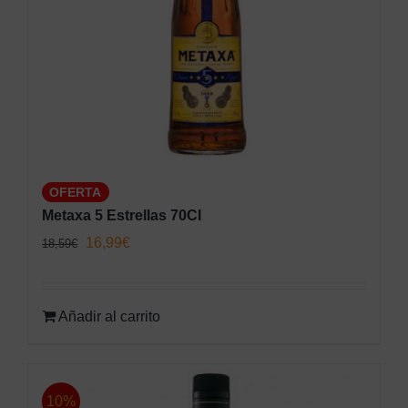
OFERTA
Metaxa 5 Estrellas 70Cl
El
El
16,99
€
18,59
€
precio
precio
original
actual
Añadir al carrito
era:
es:
18,59€.
16,99€.
10%