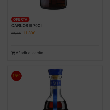
OFERTA
CARLOS III 70Cl
El
El
11,80
€
13,00
€
precio
precio
original
actual
Añadir al carrito
era:
es:
13,00€.
11,80€.
15%