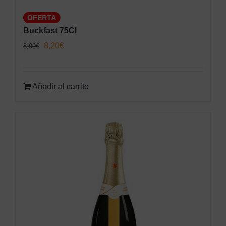
OFERTA
Buckfast 75Cl
El
El
8,20
€
8,99
€
precio
precio
original
actual
Añadir al carrito
era:
es:
8,99€.
8,20€.