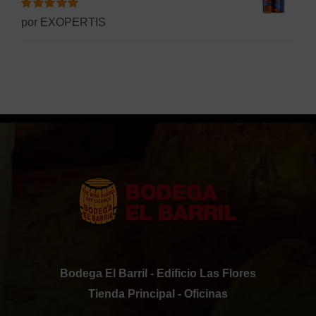
Valorado
por EXOPERTIS
con
5
de 5
Bodega El Barril - Edificio Las Flores
Tienda Principal - Oficinas