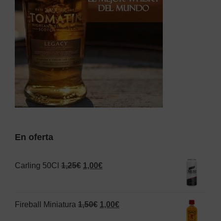
En oferta
El
El
Carling 50Cl
1,25
€
1,00
€
precio
precio
original
actual
El
El
Fireball Miniatura
1,50
€
1,00
€
era:
es:
precio
precio