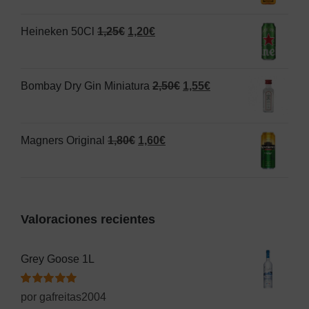
1,25€.
1,00€.
original
actual
El
El
Heineken 50Cl
1,25
€
1,20
€
era:
es:
precio
precio
1,50€.
1,00€.
original
actual
El
El
Bombay Dry Gin Miniatura
2,50
€
1,55
€
era:
es:
precio
precio
1,25€.
1,20€.
original
actual
El
El
Magners Original
1,80
€
1,60
€
era:
es:
precio
precio
2,50€.
1,55€.
original
actual
era:
es:
Valoraciones recientes
1,80€.
1,60€.
Grey Goose 1L
Valorado
por gafreitas2004
con
5
de 5