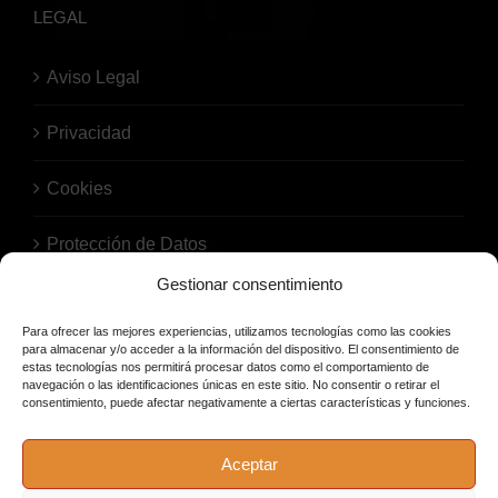
LEGAL
Aviso Legal
Privacidad
Cookies
Protección de Datos
Gestionar consentimiento
Para ofrecer las mejores experiencias, utilizamos tecnologías como las cookies
para almacenar y/o acceder a la información del dispositivo. El consentimiento de
estas tecnologías nos permitirá procesar datos como el comportamiento de
navegación o las identificaciones únicas en este sitio. No consentir o retirar el
consentimiento, puede afectar negativamente a ciertas características y funciones.
© Copyright 2026 | Bodega El Barril | Todos los derechos
Aceptar
reservados. |
Política de privacidad
|
Política de cookies
|
Aviso