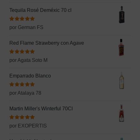
Tequila Rosé Deméxic 70 cl
Valorado
por German FS
con
5
de 5
Red Flame Strawberry con Agave
Valorado
por Agata Soto M
con
5
de 5
Emparrado Blanco
Valorado
por Atalaya 78
con
5
de 5
Martin Miller's Winterful 70Cl
Valorado
por EXOPERTIS
con
5
de 5