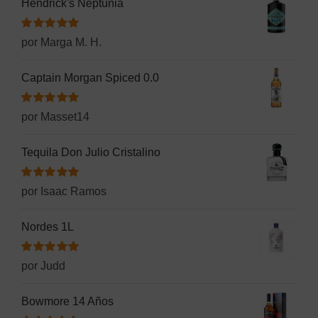
Hendrick's Neptunia
Valorado
por Marga M. H.
con
5
de 5
Captain Morgan Spiced 0.0
Valorado
por Masset14
con
5
de 5
Tequila Don Julio Cristalino
Valorado
por Isaac Ramos
con
5
de 5
Nordes 1L
Valorado
por Judd
con
5
de 5
Bowmore 14 Años