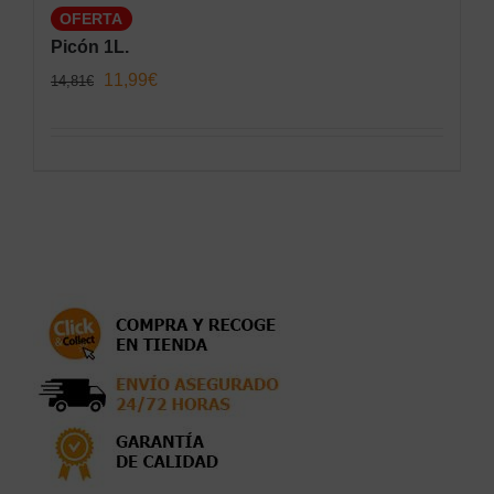
OFERTA
Picón 1L.
El
El
11,99
€
14,81
€
precio
precio
original
actual
era:
es:
14,81€.
11,99€.