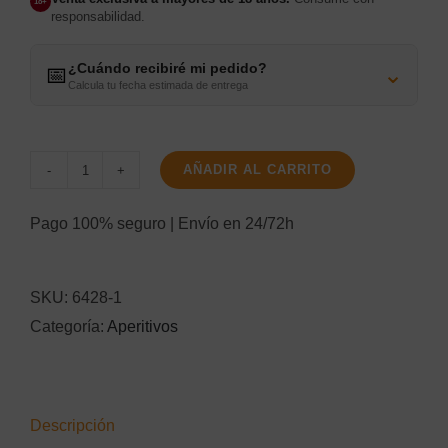
18+
responsabilidad.
¿Cuándo recibiré mi pedido?
⌄
📅
Calcula tu fecha estimada de entrega
AÑADIR AL CARRITO
Fernet
Branca
Pago 100% seguro | Envío en 24/72h
Menta
70Cl.
SKU:
6428-1
cantidad
Categoría:
Aperitivos
Descripción