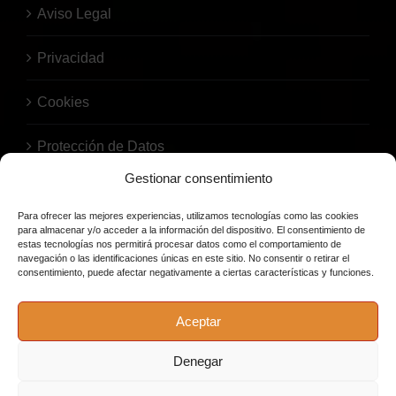
Aviso Legal
Privacidad
Cookies
Protección de Datos
Gestionar consentimiento
Para ofrecer las mejores experiencias, utilizamos tecnologías como las cookies
para almacenar y/o acceder a la información del dispositivo. El consentimiento de
estas tecnologías nos permitirá procesar datos como el comportamiento de
navegación o las identificaciones únicas en este sitio. No consentir o retirar el
consentimiento, puede afectar negativamente a ciertas características y funciones.
© Copyright 2026 | Bodega El Barril | Todos los derechos
Aceptar
reservados. |
Política de privacidad
|
Política de cookies
|
Aviso
legal
|
Cambio/Change
| Pago Seguro con cifrado SSL | Bodega El
Denegar
Barril recomienda un consumo responsable