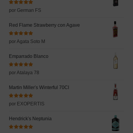
Valorado
por German FS
con
5
de 5
Red Flame Strawberry con Agave
Valorado
por Agata Soto M
con
5
de 5
Emparrado Blanco
Valorado
por Atalaya 78
con
5
de 5
Martin Miller's Winterful 70Cl
Valorado
por EXOPERTIS
con
5
de 5
Hendrick's Neptunia