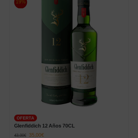
19%
OFERTA
Glenfiddich 12 Años 70CL
El
El
35,00
€
43,00
€