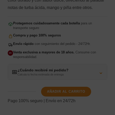
color dorado y con sabor dulce, ofreciendo al paladar
notas de turba ácida, mango y piña entre otros.
Protegemos cuidadosamente cada botella
para un
transporte seguro
Compra y pago 100% seguros
Envío rápido
con seguimiento del pedido - 24/72Hr.
Venta exclusiva a mayores de 18 años.
Consume con
18+
responsabilidad.
¿Cuándo recibiré mi pedido?
⌄
📅
Calcula tu fecha estimada de entrega
AÑADIR AL CARRITO
Bowmore
Pago 100% seguro | Envío en 24/72h
Gold
REEF