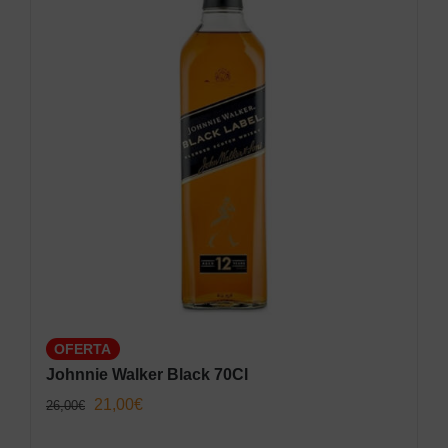
OFERTA
Johnnie Walker Black 70Cl
El
El
21,00
€
26,00
€
precio
precio