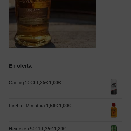
En oferta
El
El
Carling 50Cl
1,25
€
1,00
€
precio
precio
original
actual
El
El
Fireball Miniatura
1,50
€
1,00
€
era:
es:
precio
precio
1,25€.
1,00€.
original
actual
El
El
Heineken 50Cl
1,25
€
1,20
€
era:
es: