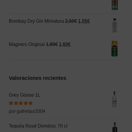
precio
precio
1,50€.
1,00€.
original
actual
El
El
Bombay Dry Gin Miniatura
2,50
€
1,55
€
era:
es:
precio
precio
1,25€.
1,20€.
original
actual
El
El
Magners Original
1,80
€
1,60
€
era:
es:
precio
precio
2,50€.
1,55€.
original
actual
era:
es:
Valoraciones recientes
1,80€.
1,60€.
Grey Goose 1L
Valorado
por gafreitas2004
con
5
de 5
Tequila Rosé Deméxic 70 cl