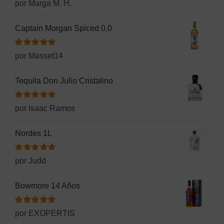
Valorado
por Marga M. H.
con
5
de 5
Captain Morgan Spiced 0.0
Valorado
por Masset14
con
5
de 5
Tequila Don Julio Cristalino
Valorado
por Isaac Ramos
con
5
de 5
Nordes 1L
Valorado
por Judd
con
5
de 5
Bowmore 14 Años
Valorado
por EXOPERTIS
con
5
de 5