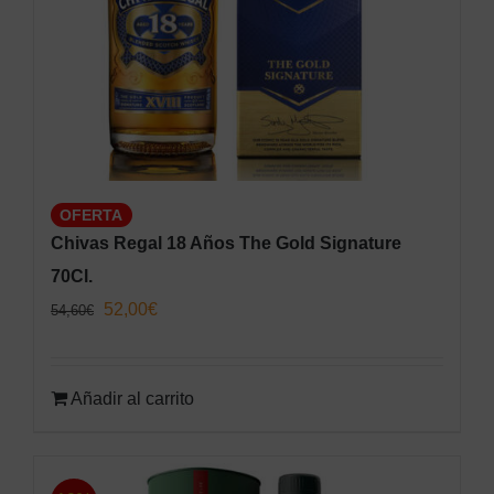
OFERTA
Chivas Regal 18 Años The Gold Signature
70Cl.
El
El
52,00
€
54,60
€
precio
precio
original
actual
Añadir al carrito
era:
es:
54,60€.
52,00€.