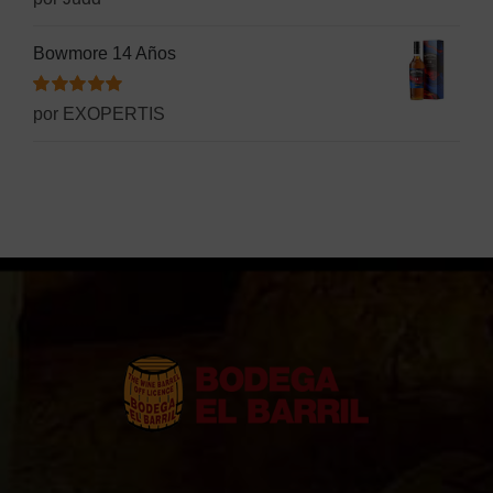
con
5
de 5
Bowmore 14 Años
Valorado
por EXOPERTIS
con
5
de 5