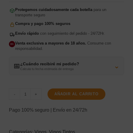
Protegemos cuidadosamente cada botella
para un
transporte seguro
Compra y pago 100% seguros
Envío rápido
con seguimiento del pedido - 24/72Hr.
Venta exclusiva a mayores de 18 años.
Consume con
18+
responsabilidad.
¿Cuándo recibiré mi pedido?
⌄
📅
Calcula tu fecha estimada de entrega
AÑADIR AL CARRITO
Sericis
Cepas
Pago 100% seguro | Envío en 24/72h
Viejas
Bobal
Categorías:
Vinos
,
Vinos Tintos
cantidad