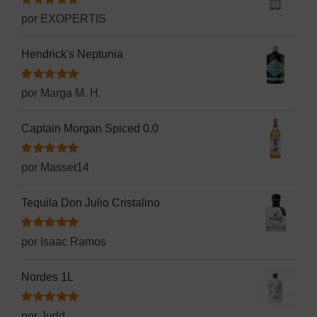
Valorado
por EXOPERTIS
con
5
de 5
Hendrick's Neptunia
Valorado
por Marga M. H.
con
5
de 5
Captain Morgan Spiced 0.0
Valorado
por Masset14
con
5
de 5
Tequila Don Julio Cristalino
Valorado
por Isaac Ramos
con
5
de 5
Nordes 1L
Valorado
por Judd