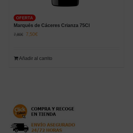
OFERTA
Marqués de Cáceres Crianza 75Cl
El
El
7,50
€
7,80
€
precio
precio
original
actual
Añadir al carrito
era:
es:
7,80€.
7,50€.