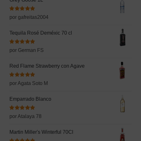
Valorado
por gafreitas2004
con
5
de 5
Tequila Rosé Deméxic 70 cl
Valorado
por German FS
con
5
de 5
Red Flame Strawberry con Agave
Valorado
por Agata Soto M
con
5
de 5
Emparrado Blanco
Valorado
por Atalaya 78
con
5
de 5
Martin Miller's Winterful 70Cl