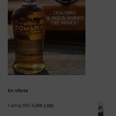
En oferta
El
El
Carling 50Cl
1,25
€
1,00
€
precio
precio