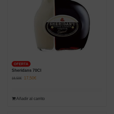
OFERTA
Sheridans 70Cl
El
El
17,50
€
18,50
€
precio
precio
original
actual
Añadir al carrito
era:
es:
18,50€.
17,50€.