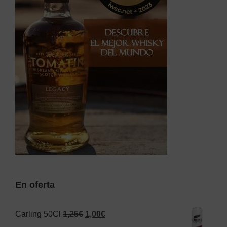
En oferta
El
El
Carling 50Cl
1,25
€
1,00
€