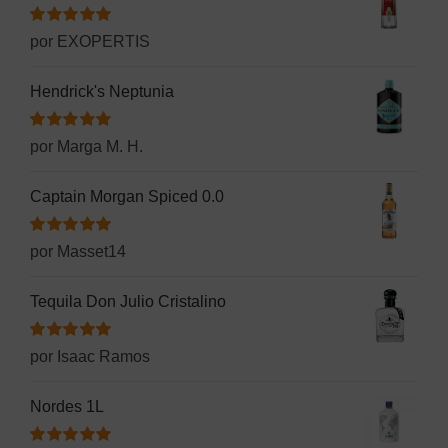
Valorado
por EXOPERTIS
con
5
de 5
Hendrick's Neptunia
Valorado
por Marga M. H.
con
5
de 5
Captain Morgan Spiced 0.0
Valorado
por Masset14
con
5
de 5
Tequila Don Julio Cristalino
Valorado
por Isaac Ramos
con
5
de 5
Nordes 1L