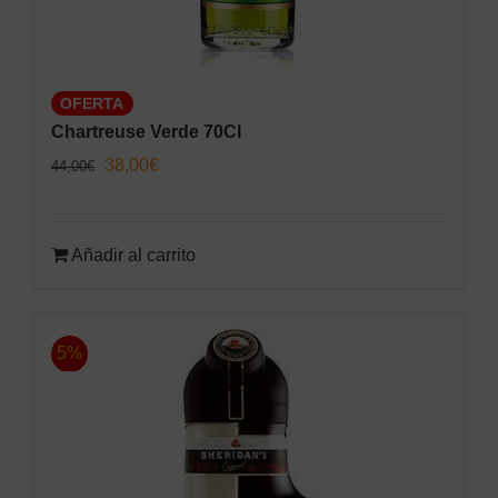
OFERTA
Chartreuse Verde 70Cl
El
El
38,00
€
44,00
€
precio
precio
original
actual
Añadir al carrito
era:
es:
44,00€.
38,00€.
5%