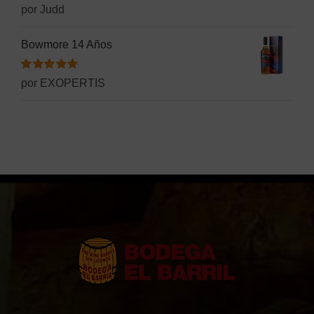
Valorado
por Judd
con
5
de 5
Bowmore 14 Años
Valorado
por EXOPERTIS
con
5
de 5