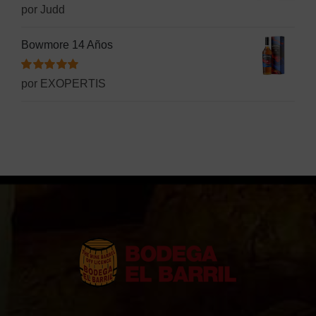
Valorado
por Judd
con
5
de 5
Bowmore 14 Años
Valorado
por EXOPERTIS
con
5
de 5