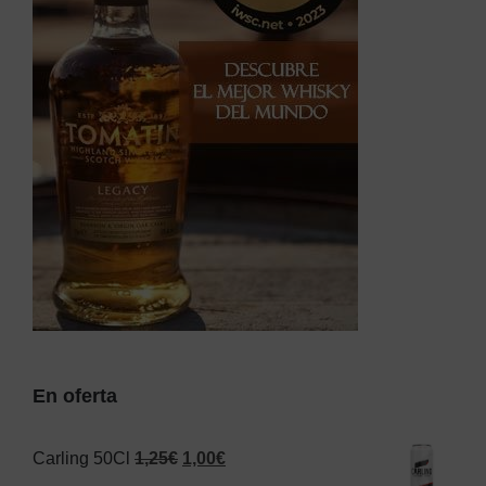
En oferta
El
El
Carling 50Cl
1,25
€
1,00
€