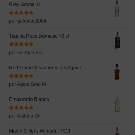
Grey Goose 1L
Valorado
por gafreitas2004
con
5
de 5
Tequila Rosé Deméxic 70 cl
Valorado
por German FS
con
5
de 5
Red Flame Strawberry con Agave
Valorado
por Agata Soto M
con
5
de 5
Emparrado Blanco
Valorado
por Atalaya 78
con
5
de 5
Martin Miller's Winterful 70Cl