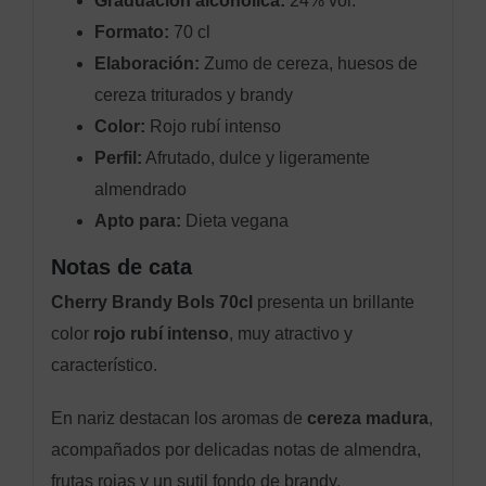
Graduación alcohólica:
24% vol.
Formato:
70 cl
Elaboración:
Zumo de cereza, huesos de
cereza triturados y brandy
Color:
Rojo rubí intenso
Perfil:
Afrutado, dulce y ligeramente
almendrado
Apto para:
Dieta vegana
Notas de cata
Cherry Brandy Bols 70cl
presenta un brillante
color
rojo rubí intenso
, muy atractivo y
característico.
En nariz destacan los aromas de
cereza madura
,
acompañados por delicadas notas de almendra,
frutas rojas y un sutil fondo de brandy.