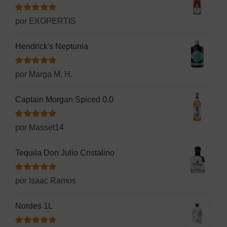
Valorado
por EXOPERTIS
con
5
de 5
Hendrick's Neptunia
Valorado
por Marga M. H.
con
5
de 5
Captain Morgan Spiced 0.0
Valorado
por Masset14
con
5
de 5
Tequila Don Julio Cristalino
Valorado
por Isaac Ramos
con
5
de 5
Nordes 1L