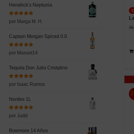
Hendrick's Neptunia
La
Valorado
por Marga M. H.
con
5
de 5
16
Captain Morgan Spiced 0.0
Valorado
por Masset14
con
5
de 5
Tequila Don Julio Cristalino
Valorado
por Isaac Ramos
con
5
de 5
2
Nordes 1L
Valorado
por Judd
con
5
de 5
Bowmore 14 Años