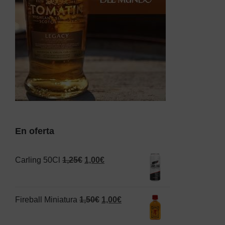
En oferta
El
El
Carling 50Cl
1,25
€
1,00
€
precio
precio
original
actual
El
El
Fireball Miniatura
1,50
€
1,00
€
era:
es:
precio
precio
1,25€.
1,00€.