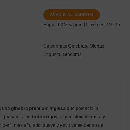
Brockmans
AÑADIR AL CARRITO
70CL
cantidad
Pago 100% seguro | Envío en 24/72h
Categorías:
Ginebras
,
Ofertas
Etiqueta:
Ginebras
s una
ginebra premium inglesa
que potencia la
or presencia de
frutos rojos
, especialmente mora y
n perfil más afrutado, suave y envolvente dentro de