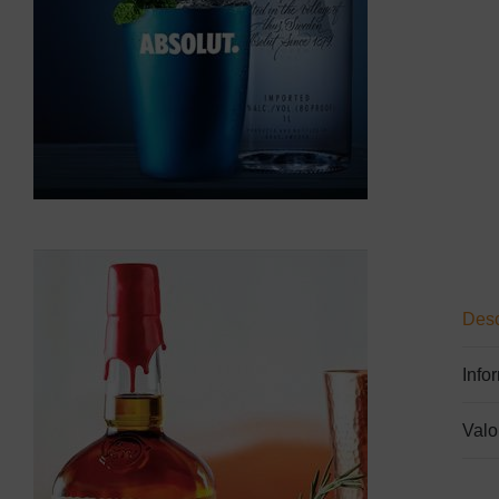
Desc
Info
Valo