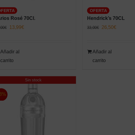
OFERTA
OFERTA
rios Rosé 70Cl.
Hendrick’s 70CL
El
El
El
El
13,99
€
26,50
€
,00
€
33,00
€
precio
precio
precio
precio
original
actual
original
actual
Añadir al
Añadir al
era:
es:
era:
es:
carrito
carrito
16,00€.
13,99€.
33,00€.
26,50€.
Sin stock
3%