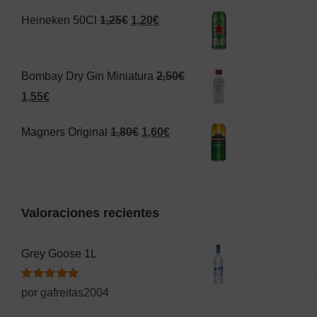
original
actual
El
El
Heineken 50Cl
1,25
€
1,20
€
era:
es:
precio
precio
1,50€.
1,00€.
original
actual
Bombay Dry Gin Miniatura
2,50
€
era:
es:
El
El
1,55
€
1,25€.
1,20€.
precio
precio
El
El
Magners Original
1,80
€
1,60
€
original
actual
precio
precio
era:
es:
original
actual
2,50€.
1,55€.
era:
es:
Valoraciones recientes
1,80€.
1,60€.
Grey Goose 1L
Valorado
por gafreitas2004
con
5
de 5