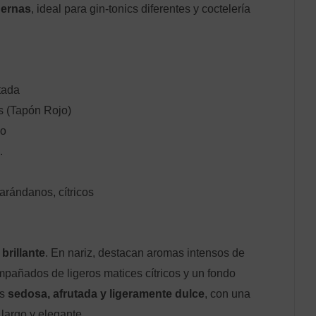
dernas
, ideal para gin-tonics diferentes y coctelería
tada
 (Tapón Rojo)
do
.
arándanos, cítricos
brillante
. En nariz, destacan aromas intensos de
mpañados de ligeros matices cítricos y un fondo
es
sedosa, afrutada y ligeramente dulce
, con una
 largo y elegante.