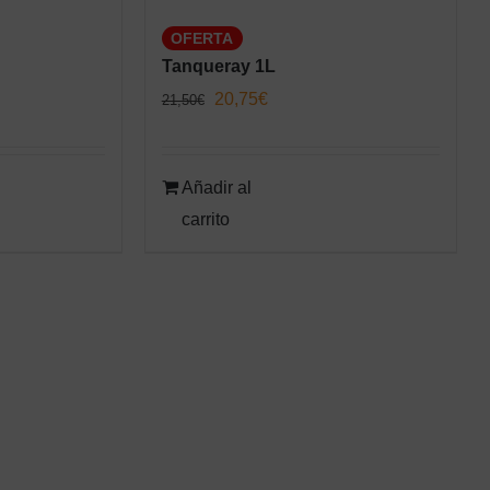
OFERTA
Tanqueray 1L
El
El
20,75
€
21,50
€
precio
precio
original
actual
Añadir al
era:
es:
carrito
21,50€.
20,75€.