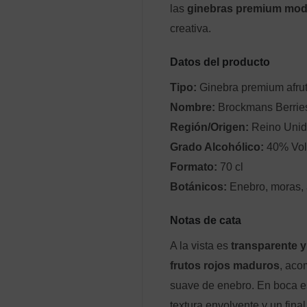
las
ginebras premium mo
creativa.
Datos del producto
Tipo:
Ginebra premium afru
Nombre:
Brockmans Berries
Región/Origen:
Reino Uni
Grado Alcohólico:
40% Vol
Formato:
70 cl
Botánicos:
Enebro, moras, 
Notas de cata
A la vista es
transparente y 
frutos rojos maduros
, aco
suave de enebro. En boca 
textura envolvente y un final