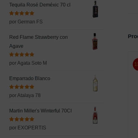
Tequila Rosé Deméxic 70 cl
Valorado
por German FS
con
5
de 5
Pro
Red Flame Strawberry con
Agave
Valorado
por Agata Soto M
1
con
5
de 5
Emparrado Blanco
Valorado
por Atalaya 78
con
5
de 5
Martin Miller's Winterful 70Cl
Valorado
por EXOPERTIS
con
5
de 5