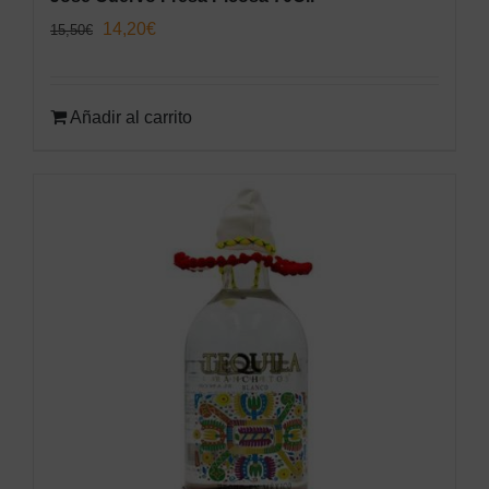
El
El
14,20
€
15,50
€
precio
precio
original
actual
Añadir al carrito
era:
es:
15,50€.
14,20€.