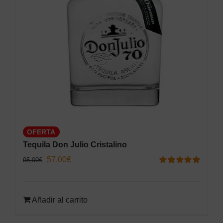
OFERTA
Tequila Don Julio Cristalino
El
El
57,00
€
95,00
€
Valorado
precio
precio
con
5.00
de 5
original
actual
Añadir al carrito
era:
es:
95,00€.
57,00€.