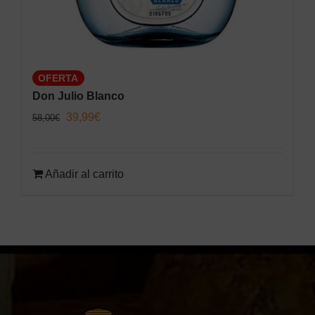
OFERTA
Don Julio Blanco
El
El
39,99
€
58,00
€
precio
precio
original
actual
Añadir al carrito
era:
es:
58,00€.
39,99€.