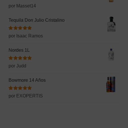
Valorado
por Masset14
con
5
de 5
Tequila Don Julio Cristalino
Valorado
por Isaac Ramos
con
5
de 5
Nordes 1L
Valorado
por Judd
con
5
de 5
Bowmore 14 Años
Valorado
por EXOPERTIS
con
5
de 5