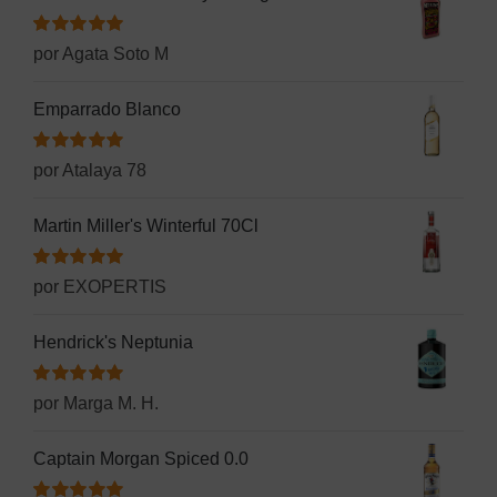
Valorado
por Agata Soto M
con
5
de 5
Emparrado Blanco
Valorado
por Atalaya 78
con
5
de 5
Martin Miller's Winterful 70Cl
Valorado
por EXOPERTIS
con
5
de 5
Hendrick's Neptunia
Valorado
por Marga M. H.
con
5
de 5
Captain Morgan Spiced 0.0