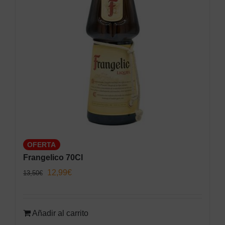
OFERTA
Frangelico 70Cl
El
El
12,99
€
13,50
€
precio
precio
original
actual
Añadir al carrito
era:
es: