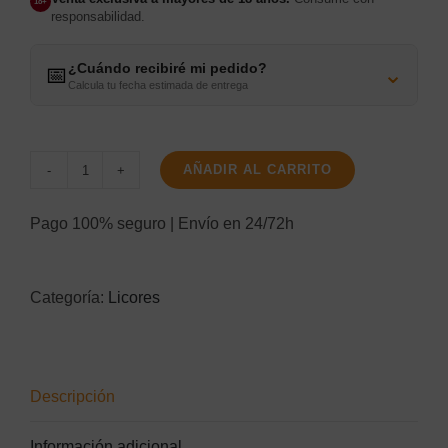
18+
responsabilidad.
¿Cuándo recibiré mi pedido?
⌄
📅
Calcula tu fecha estimada de entrega
AÑADIR AL CARRITO
WKD
Vibe
Pago 100% seguro | Envío en 24/72h
Tropical
cantidad
Categoría:
Licores
Descripción
Información adicional