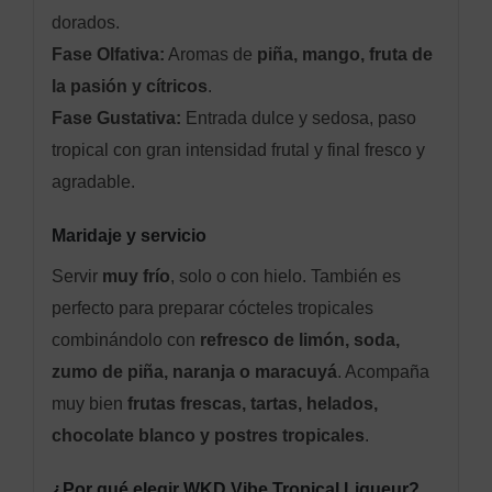
dorados.
Fase Olfativa:
Aromas de
piña, mango, fruta de
la pasión y cítricos
.
Fase Gustativa:
Entrada dulce y sedosa, paso
tropical con gran intensidad frutal y final fresco y
agradable.
Maridaje y servicio
Servir
muy frío
, solo o con hielo. También es
perfecto para preparar cócteles tropicales
combinándolo con
refresco de limón, soda,
zumo de piña, naranja o maracuyá
. Acompaña
muy bien
frutas frescas, tartas, helados,
chocolate blanco y postres tropicales
.
¿Por qué elegir WKD Vibe Tropical Liqueur?