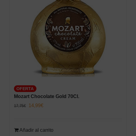
OFERTA
Mozart Chocolate Gold 70Cl.
El
El
14,99
€
17,75
€
precio
precio
original
actual
Añadir al carrito
era:
es: