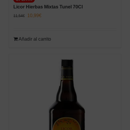
Licor Hierbas Mixtas Tunel 70Cl
El
El
10,99
€
11,54
€
precio
precio
original
actual
Añadir al carrito
era:
es:
11,54€.
10,99€.