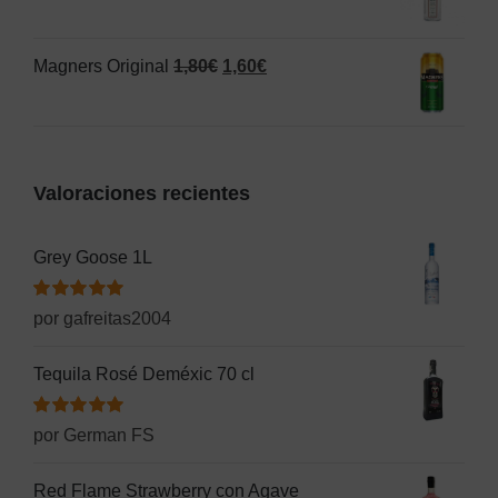
precio
precio
1,25€.
1,20€.
original
actual
El
El
Magners Original
1,80
€
1,60
€
era:
es:
precio
precio
2,50€.
1,55€.
original
actual
era:
es:
Valoraciones recientes
1,80€.
1,60€.
Grey Goose 1L
Valorado
por gafreitas2004
con
5
de 5
Tequila Rosé Deméxic 70 cl
Valorado
por German FS
con
5
de 5
Red Flame Strawberry con Agave