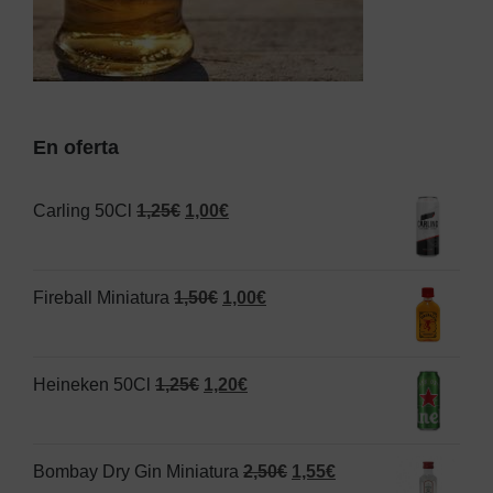
En oferta
El
El
Carling 50Cl
1,25
€
1,00
€
precio
precio
original
actual
El
El
Fireball Miniatura
1,50
€
1,00
€
era:
es:
precio
precio
1,25€.
1,00€.
original
actual
El
El
Heineken 50Cl
1,25
€
1,20
€
era:
es:
precio
precio
1,50€.
1,00€.
original
actual
El
El
Bombay Dry Gin Miniatura
2,50
€
1,55
€
era:
es: