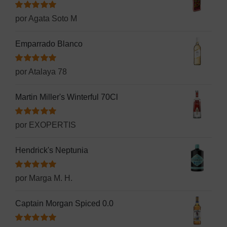
Valorado
por Agata Soto M
con
5
de 5
Emparrado Blanco
Valorado
por Atalaya 78
con
5
de 5
Martin Miller's Winterful 70Cl
Valorado
por EXOPERTIS
con
5
de 5
Hendrick's Neptunia
Valorado
por Marga M. H.
con
5
de 5
Captain Morgan Spiced 0.0