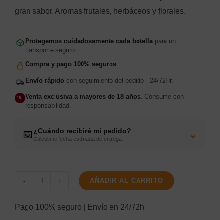
era:
es:
gran sabor. Aromas frutales, herbáceos y florales.
4,35€.
3,80€.
Protegemos cuidadosamente cada botella
para un
transporte seguro
Compra y pago 100% seguros
Envío rápido
con seguimiento del pedido - 24/72Hr.
Venta exclusiva a mayores de 18 años.
Consume con
18+
responsabilidad.
¿Cuándo recibiré mi pedido?
⌄
📅
Calcula tu fecha estimada de entrega
AÑADIR AL CARRITO
Faustino
V
Pago 100% seguro | Envío en 24/72h
Blanco