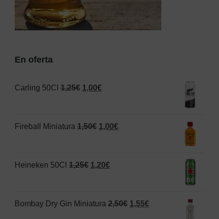
En oferta
El
El
Carling 50Cl
1,25
€
1,00
€
precio
precio
original
actual
El
El
Fireball Miniatura
1,50
€
1,00
€
era:
es:
precio
precio
1,25€.
1,00€.
original
actual
El
El
Heineken 50Cl
1,25
€
1,20
€
era:
es:
precio
precio
1,50€.
1,00€.
original
actual
El
El
Bombay Dry Gin Miniatura
2,50
€
1,55
€
era:
es:
precio
precio