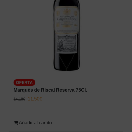
OFERTA
Marqués de Riscal Reserva 75Cl.
El
El
11,50
€
14,18
€
precio
precio
original
actual
Añadir al carrito
era:
es: