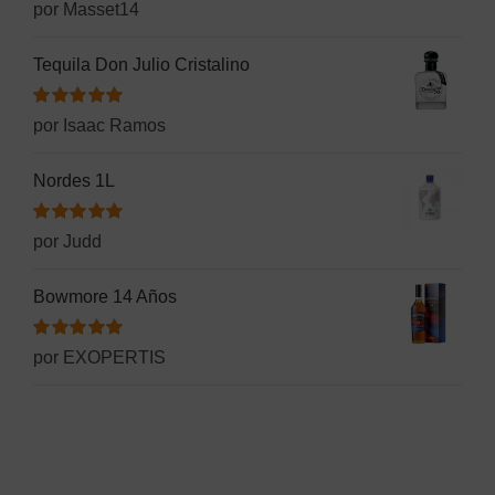
Valorado
por Masset14
con
5
de 5
Tequila Don Julio Cristalino
Valorado
por Isaac Ramos
con
5
de 5
Nordes 1L
Valorado
por Judd
con
5
de 5
Bowmore 14 Años
Valorado
por EXOPERTIS
con
5
de 5