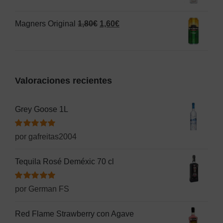
1,25€.
1,20€.
original
actual
El
El
Magners Original
1,80
€
1,60
€
era:
es:
precio
precio
2,50€.
1,55€.
original
actual
era:
es:
Valoraciones recientes
1,80€.
1,60€.
Grey Goose 1L
Valorado
por gafreitas2004
con
5
de 5
Tequila Rosé Deméxic 70 cl
Valorado
por German FS
con
5
de 5
Red Flame Strawberry con Agave