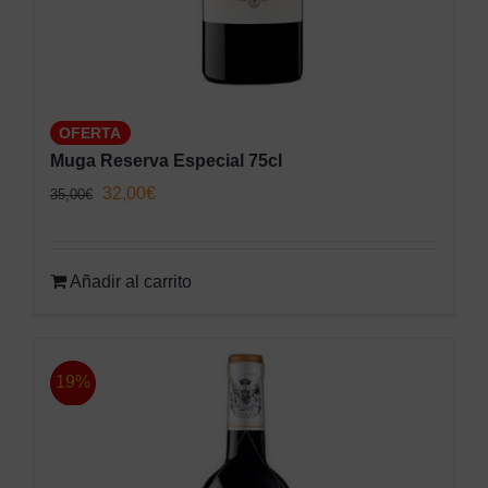
OFERTA
Muga Reserva Especial 75cl
El
El
32,00
€
35,00
€
precio
precio
original
actual
Añadir al carrito
era:
es:
35,00€.
32,00€.
19%